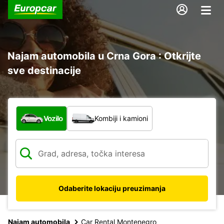
Najam automobila u Crna Gora : Otkrijte
sve destinacije
Koja vrsta vozila?
Vozilo
Kombiji i kamioni
Odaberite lokaciju preuzimanja
Najam automobila
Car Rental Montenegro