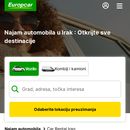
Najam automobila u Irak : Otkrijte sve
destinacije
Koja vrsta vozila?
Vozilo
Kombiji i kamioni
Odaberite lokaciju preuzimanja
Najam automobila
Car Rental Iraq