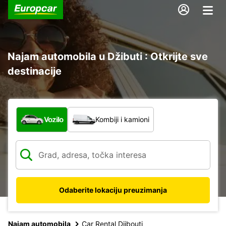
Najam automobila u Džibuti : Otkrijte sve
destinacije
Koja vrsta vozila?
Vozilo
Kombiji i kamioni
Odaberite lokaciju preuzimanja
Najam automobila
Car Rental Djibouti