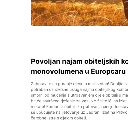
Povoljan najam obiteljskih ko
monovolumena u Europcaru
Zaboravite na guranje djece u mali sedan! Dobijte sa
potreban uz izvrsne usluge najma obiteljskog kombi
umorni od mučenja s utrpavanjem cijele obitelji u mal
bit će savršeno rješenje za vas. Ne želite ići na izle
morate! Europcar obiteljska putovanja čini jednosta
se upućujete na ljetovanje uz Jadran, izlet na Plitvičk
čarobne Istre s cijelom obitelji.