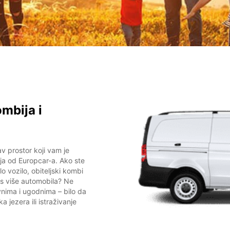
mbija i
v prostor koji vam je
ja od Europcar-a. Ako ste
o vozilo, obiteljski kombi
t s više automobila? Ne
vnima i ugodnima – bilo da
a jezera ili istraživanje