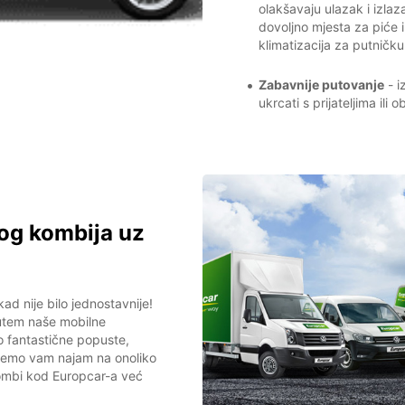
olakšavaju ulazak i izla
dovoljno mjesta za piće i
klimatizacija za putničku
Zabavnije putovanje
- i
ukrcati s prijateljima ili
og kombija uz
ad nije bilo jednostavnije!
putem naše mobilne
o fantastične popuste,
jemo vam najam na onoliko
i kombi kod Europcar-a već