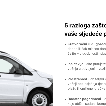
5 razloga zašto
vaše sljedeće 
Kratkoročni ili dugoroč
tjedan ili čak mjesec da
želite – u udobnosti i sig
Isplativije
- ako putujete
vožnje u odvojenim vozil
Prostranost
- obiteljski
vožnji bez osjećaja tjes
plažu ili omiljene igračk
Dodatne pogodnosti
- o
koje obični sedan i komp