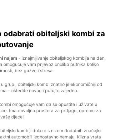
 odabrati obiteljski kombi za
putovanje
ni najam
- iznajmljivanje obiteljskog kombija na dan,
na omogućuje vam prijevoz onoliko putnika koliko
urnosti, bez gužve i stresa.
 u grupi, obiteljski kombi znatno je ekonomičniji od
ima – uštedite novac i putujte zajedno.
 kombi omogućuje vam da se opustite i uživate u
noće. Ima dovoljno prostora za prtljagu, opremu za
e vaše djece!
biteljski kombiji dolaze s nizom dodatnih značajki
aktni automobili jednostavno nemaju. Klizna vrata