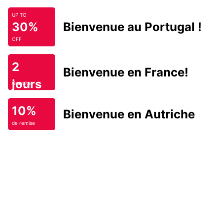
UP TO
30%
Bienvenue au Portugal !
OFF
2
Bienvenue en France!
jours
Gratuits
10%
Bienvenue en Autriche
de remise