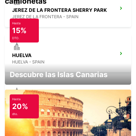
camionetas
JEREZ DE LA FRONTERA SHERRY PARK
JEREZ DE LA FRONTERA - SPAIN
Hasta
15%
DTO.
HUELVA
HUELVA - SPAIN
Descubre las Islas Canarias
Hasta
ROTA
20%
ROTA - SPAIN
dto.