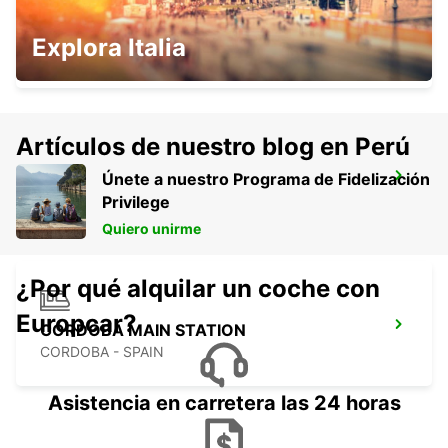
CADIZ MAIN STATION
Explora Italia
CADIZ - SPAIN
Artículos de nuestro blog en Perú
Únete a nuestro Programa de Fidelización
CHICLANA
Privilege
CHICLANA DE LA FRONTERA - SPAIN
Quiero unirme
¿Por qué alquilar un coche con
Europcar?
CORDOBA MAIN STATION
CORDOBA - SPAIN
Asistencia en carretera las 24 horas