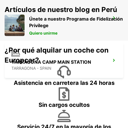
Artículos de nuestro blog en Perú
Únete a nuestro Programa de Fidelización
GERONA AIRPORT
Privilege
VILOBÍ D'ONYAR - SPAIN
Quiero unirme
¿Por qué alquilar un coche con
Europcar?
TARRAGONA CAMP MAIN STATION
TARRAGONA - SPAIN
Asistencia en carretera las 24 horas
Sin cargos ocultos
Servicio 24/7 en la mayoría de los