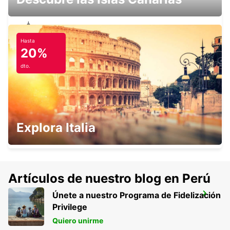
Hasta
MALLORCA CALA RATJADA
20%
CALA RATJADA - SPAIN
dto.
MENORCA CALA'N BOSCH
Explora Italia
CIUDADELA - SPAIN
Artículos de nuestro blog en Perú
Únete a nuestro Programa de Fidelización
MENORCA PORT CIUTADELLA
Privilege
CIUDADELA - SPAIN
Quiero unirme