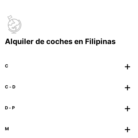
Alquiler de coches en Filipinas
C
C - D
D - P
M