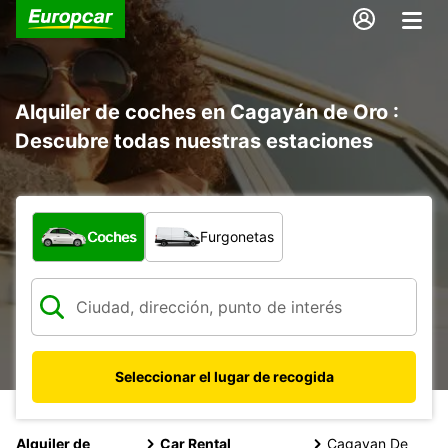
Alquiler de coches en Cagayán de Oro :
Descubre todas nuestras estaciones
¿Qué tipo de vehículo?
Coches
Furgonetas
Seleccionar el lugar de recogida
Alquiler de
Car Rental
Cagayan De