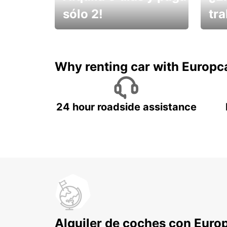
sólo 2!
tr
¡No t
Muévete por Bolivia
un ve
Why renting car with Europc
24 hour roadside assistance
Alquiler de coches con Euro