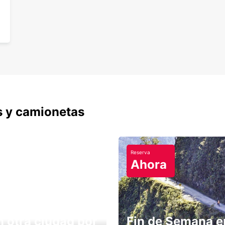
s y camionetas
Reserva
Ahora
n otra ciudad por
Fin de Semana e