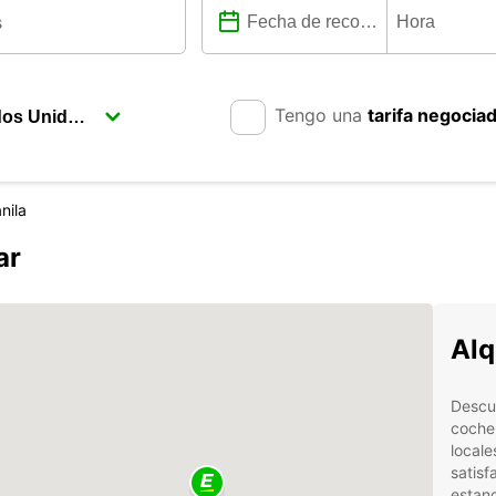
Tengo una
tarifa negocia
nila
ar
Alq
Descub
coche
locale
satisf
estanc