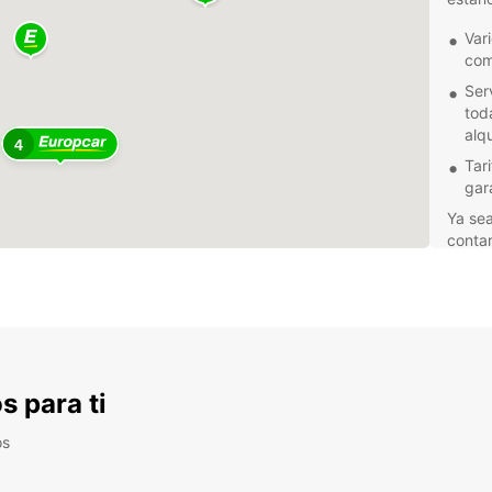
Var
com
Ser
tod
alqu
4
Tar
gar
Ya sea
contar
explor
Con Eu
seguro
respal
alquil
Reserv
s para ti
hoy mi
inolvi
os