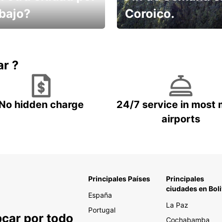
abajo?
Coroico.
omes un taxi! Alquila
Elige tu 4x4 para tu viaje.
hículo !
ar ?
No hidden charge
24/7 service in most 
airports
Principales Países
Principales
ciudades en Boli
España
La Paz
Portugal
pcar por todo
Cochabamba