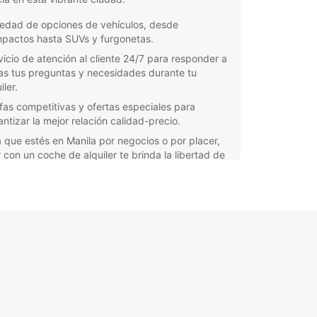
iedad de opciones de vehículos, desde
pactos hasta SUVs y furgonetas.
vicio de atención al cliente 24/7 para responder a
as tus preguntas y necesidades durante tu
iler.
ifas competitivas y ofertas especiales para
antizar la mejor relación calidad-precio.
 que estés en Manila por negocios o por placer,
 con un coche de alquiler te brinda la libertad de
ar la ciudad y sus alrededores a tu propio ritmo.
ropcar, puedes disfrutar de un viaje cómodo y
, con la tranquilidad de saber que estás
dado por una empresa líder en la industria de
er de vehículos.
a tu coche de alquiler en Manila con Europcar
smo y comienza a vivir una experiencia de viaje
dable. ¡Te esperamos!