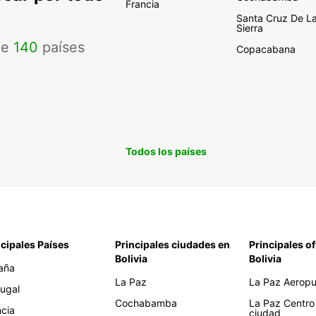
Francia
Santa Cruz De L
Sierra
de
140
países
Copacabana
Todos los países
ncipales Países
Principales ciudades en
Principales of
Bolivia
Bolivia
aña
La Paz
La Paz Aeropue
tugal
Cochabamba
La Paz Centro
ncia
ciudad