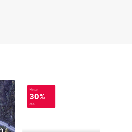
Hasta
30%
dto.
n