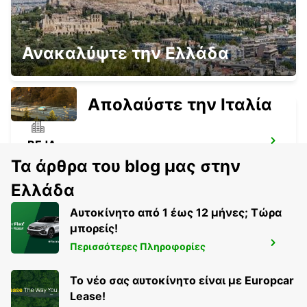
ARMACAO DE PERA
Ανακαλύψτε την Ελλάδα
PORCHES-LAGOA - PORTUGAL
Απολαύστε την Ιταλία
BEJA
BEJA - PORTUGAL
Τα άρθρα του blog μας στην
Ελλάδα
Αυτοκίνητο από 1 έως 12 μήνες; Τώρα
μπορείς!
ROTA
Περισσότερες Πληροφορίες
ROTA - SPAIN
Το νέο σας αυτοκίνητο είναι με Europcar
Lease!