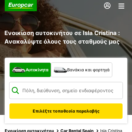
Ενοικίαση αυτοκινήτου σε Isla Cristina :
Ανακαλύψτε όλους τους σταθμούς μας
Τι τύπος οχήματος;
Αυτοκίνητα
Βανάκια και φορτηγά
Επιλέξτε τοποθεσία παραλαβής
Ενοικίαση αυτοκινήτου
Car Rental Spain
Isla Cristina