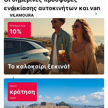
ενοικίασης αυτοκινήτων και van
VILAMOURA
VILAMOURA - PORTUGAL
Έκτπωση έως
10%
ALBUFEIRA PINE CLIFFS
ALBUFEIRA - PORTUGAL
Το καλοκαίρι ξεκινά!
Κάντε
ALBUFEIRA
κράτηση
ALBUFEIRA - PORTUGAL
τώρα