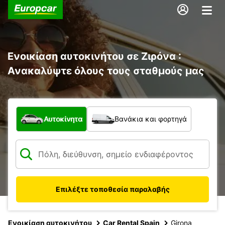
Ενοικίαση αυτοκινήτου σε Ζιρόνα :
Ανακαλύψτε όλους τους σταθμούς μας
Τι τύπος οχήματος;
Αυτοκίνητα
Βανάκια και φορτηγά
Επιλέξτε τοποθεσία παραλαβής
Ενοικίαση αυτοκινήτου
Car Rental Spain
Girona