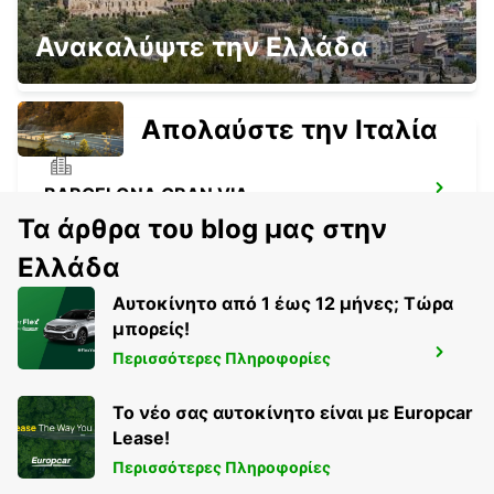
BARCELONA POBLENOU SUPERSITE
Ανακαλύψτε την Ελλάδα
BARCELONA - SPAIN
Απολαύστε την Ιταλία
BARCELONA GRAN VIA
BARCELONA - SPAIN
Τα άρθρα του blog μας στην
Ελλάδα
Αυτοκίνητο από 1 έως 12 μήνες; Τώρα
μπορείς!
PERPIGNAN AIRPORT OPEN 2 12 25
Περισσότερες Πληροφορίες
PERPIGNAN - FRANCE
Το νέο σας αυτοκίνητο είναι με Europcar
Lease!
Περισσότερες Πληροφορίες