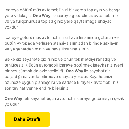
İcarəyə götürülmüş avtomobilinizi bir yerdə toplayın və başqa
yerə vidalaşın.
One Way
ilə icarəyə götürülmüş avtomobilinizi
və ya furqonunuzu topladığınız yerə qaytarmağa ehtiyac
yoxdur.
İcarəyə götürülmüş avtomobilinizi hava limanında götürün və
bütün Avropada yerləşən stansiyalarımızdan birində saxlayın.
Və ya şəhərdən minin və hava limanına sürün.
Bəlkə siz səyahətə çıxırsınız və onun təklif etdiyi rahatlıq və
təhlükəsizlik üçün avtomobil icarəyə götürmək istəyirsiniz (yeni
bir şey sürmək də əyləncəlidir!).
One Way
ilə səyahətinizi
başladığınız yerdə bitirməyə ehtiyac yoxdur. Səyahətinizi
özünüzə uyğun planlaşdıra və sadəcə kirayəlik avtomobilinizi
son təyinat yerinə endirə bilərsiniz.
One Way
tək səyahət üçün avtomobil icarəyə götürməyin çevik
yoludur.
Daha Ətraflı