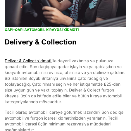
QAPI-QAPI AVTOMOBIL KIRAYƏSI XIDMƏTI
Delivery & Collection
Deliver & Collect xidməti
ilə dəyərli vaxtınıza və pulunuza
qənaət edin. Son dəqiqəyə qədər işləyin və ya qablaşdırın və
kirayəlik avtomobilinizi evinizə, ofisinizə və ya otelinizə çatdırın.
Biz istənilən Böyük Britaniya ünvanına çatdıracağıq və
toplayacağıq. Çatdırılmanı seçin və hər istiqamətdə £25-dən
sizə uyğun gün və vaxtı toplayın. Deliver & Collect furqon
kirayəsi üçün də istifadə edilə bilər və bütün kirayə avtomobil
kateqoriyalarında mövcuddur.
Təcili olaraq avtomobil icarəyə götürmək lazımdır? Son dəqiqə
avtomobil və furqon icarəsi xidmətimizdən yararlanın. Təcili
avtomobil icarəsi üçün minimum rezervasiya müddətləri
aşağıdakılardır: