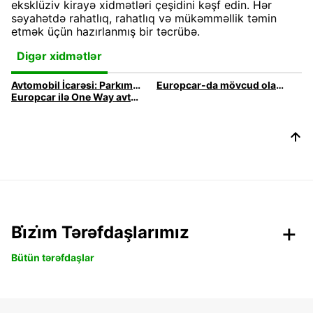
eksklüziv kirayə xidmətləri çeşidini kəşf edin. Hər
səyahətdə rahatlıq, rahatlıq və mükəmməllik təmin
etmək üçün hazırlanmış bir təcrübə.
Digər xidmətlər
Avtomobil İcarəsi: Parkımızın Təqdimatı
Europcar-da mövcud olan bütün avtomobil icarəsi variantlarını kəşf edin
Europcar ilə One Way avtomobil icarəsi
Bi̇zi̇m Tərəfdaşlarımız
Bütün tərəfdaşlar