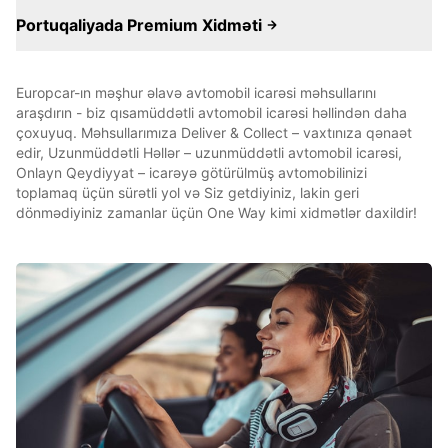
Portuqaliyada Premium Xidməti
Europcar-ın məşhur əlavə avtomobil icarəsi məhsullarını
araşdırın - biz qısamüddətli avtomobil icarəsi həllindən daha
çoxuyuq. Məhsullarımıza Deliver & Collect – vaxtınıza qənaət
edir, Uzunmüddətli Həllər – uzunmüddətli avtomobil icarəsi,
Onlayn Qeydiyyat – icarəyə götürülmüş avtomobilinizi
toplamaq üçün sürətli yol və Siz getdiyiniz, lakin geri
dönmədiyiniz zamanlar üçün One Way kimi xidmətlər daxildir!