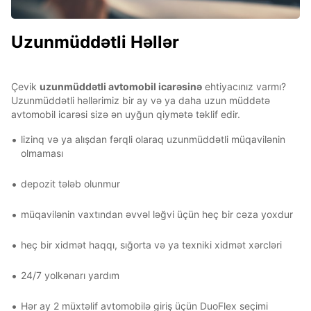
Uzunmüddətli Həllər
Çevik
uzunmüddətli avtomobil icarəsinə
ehtiyacınız varmı?
Uzunmüddətli həllərimiz bir ay və ya daha uzun müddətə
avtomobil icarəsi sizə ən uyğun qiymətə təklif edir.
lizinq və ya alışdan fərqli olaraq uzunmüddətli müqavilənin
olmaması
depozit tələb olunmur
müqavilənin vaxtından əvvəl ləğvi üçün heç bir cəza yoxdur
heç bir xidmət haqqı, sığorta və ya texniki xidmət xərcləri
24/7 yolkənarı yardım
Hər ay 2 müxtəlif avtomobilə giriş üçün DuoFlex seçimi