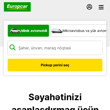
Hansı növ nəqliyyat vasitəsi?
Minik avtomobili
Mikroavtobus və yük avtomobi
Pickup yerini seç
Səyahətinizi
asanlaşdırmaq üçün