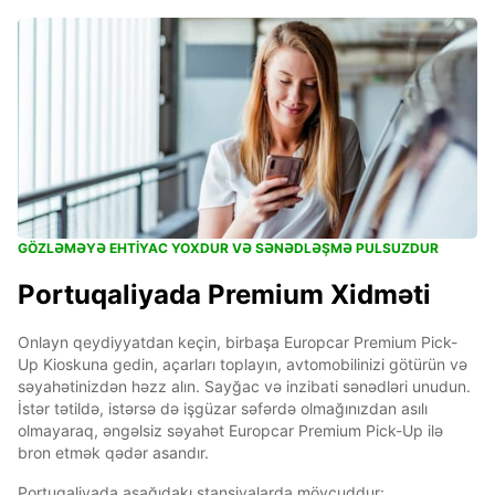
GÖZLƏMƏYƏ EHTİYAC YOXDUR VƏ SƏNƏDLƏŞMƏ PULSUZDUR
Portuqaliyada Premium Xidməti
Onlayn qeydiyyatdan keçin, birbaşa Europcar Premium Pick-
Up Kioskuna gedin, açarları toplayın, avtomobilinizi götürün və
səyahətinizdən həzz alın. Sayğac və inzibati sənədləri unudun.
İstər tətildə, istərsə də işgüzar səfərdə olmağınızdan asılı
olmayaraq, əngəlsiz səyahət Europcar Premium Pick-Up ilə
bron etmək qədər asandır.
Portuqaliyada aşağıdakı stansiyalarda mövcuddur: