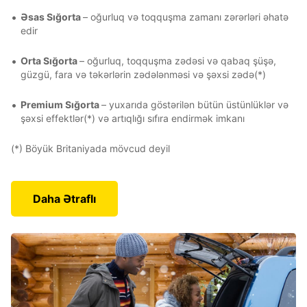
Əsas Sığorta
– oğurluq və toqquşma zamanı zərərləri əhatə
edir
Orta Sığorta
– oğurluq, toqquşma zədəsi və qabaq şüşə,
güzgü, fara və təkərlərin zədələnməsi və şəxsi zədə(*)
Premium Sığorta
– yuxarıda göstərilən bütün üstünlüklər və
şəxsi effektlər(*) və artıqlığı sıfıra endirmək imkanı
(*) Böyük Britaniyada mövcud deyil
Daha Ətraflı