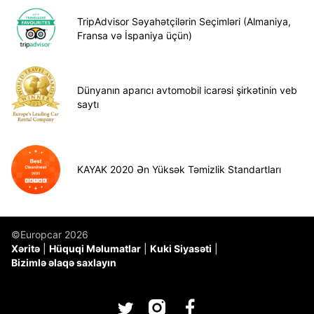
TripAdvisor Səyahətçilərin Seçimləri (Almaniya,
Fransa və İspaniya üçün)
Dünyanın aparıcı avtomobil icarəsi şirkətinin veb
saytı
KAYAK 2020 Ən Yüksək Təmizlik Standartları
©Europcar 2026
Xəritə
Hüquqi Məlumatlar
Kuki Siyasəti
Bizimlə əlaqə saxlayın