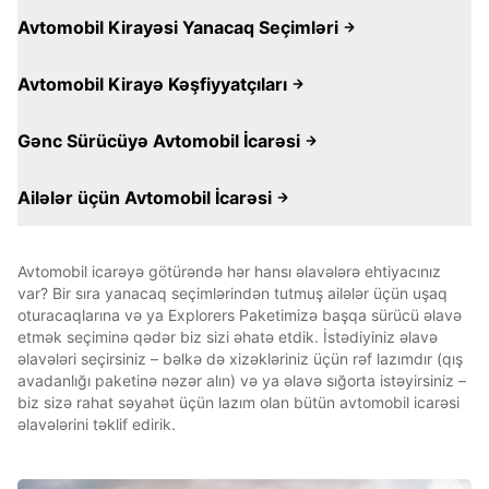
Avtomobil Kirayəsi Yanacaq Seçimləri
Avtomobil Kirayə Kəşfiyyatçıları
Gənc Sürücüyə Avtomobil İcarəsi
Ailələr üçün Avtomobil İcarəsi
Avtomobil icarəyə götürəndə hər hansı əlavələrə ehtiyacınız
var? Bir sıra yanacaq seçimlərindən tutmuş ailələr üçün uşaq
oturacaqlarına və ya Explorers Paketimizə başqa sürücü əlavə
etmək seçiminə qədər biz sizi əhatə etdik. İstədiyiniz əlavə
əlavələri seçirsiniz – bəlkə də xizəkləriniz üçün rəf lazımdır (qış
avadanlığı paketinə nəzər alın) və ya əlavə sığorta istəyirsiniz –
biz sizə rahat səyahət üçün lazım olan bütün avtomobil icarəsi
əlavələrini təklif edirik.