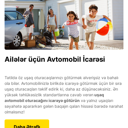
Ailələr üçün Avtomobil İcarəsi
Tətildə öz uşaq oturacaqlarınızı götürmək əlverişsiz və bahalı
ola bilər. Avtomobilinizlə birlikdə icarəyə götürmək üçün bir sıra
uşaq oturacaqları təklif edirik ki, daha az düşünəcəksiniz. Ən
yüksək təhlükəsizlik standartlarına cavab verən
uşaq
avtomobil oturacağını icarəyə götürün
və yalnız uşaqları
səyahətə apararkən gələn baqajın qalan hissəsi barədə narahat
olmalısınız!
Daha Ətraflı