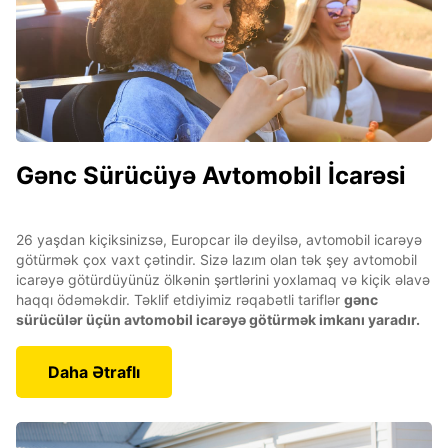
Gənc Sürücüyə Avtomobil İcarəsi
26 yaşdan kiçiksinizsə, Europcar ilə deyilsə, avtomobil icarəyə
götürmək çox vaxt çətindir. Sizə lazım olan tək şey avtomobil
icarəyə götürdüyünüz ölkənin şərtlərini yoxlamaq və kiçik əlavə
haqqı ödəməkdir. Təklif etdiyimiz rəqabətli tariflər
gənc
sürücülər üçün avtomobil icarəyə götürmək imkanı yaradır.
Daha Ətraflı