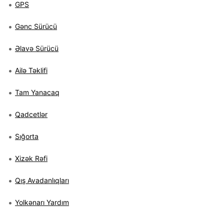
GPS
Gənc Sürücü
Əlavə Sürücü
Ailə Təklifi
Tam Yanacaq
Qadcetlər
Sığorta
Xizək Rəfi
Qış Avadanlıqları
Yolkənarı Yardım