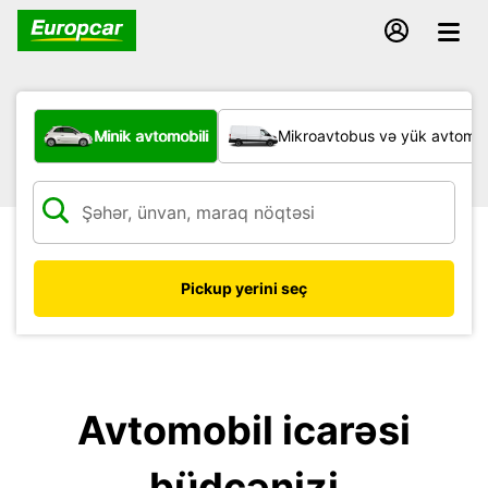
Hansı növ nəqliyyat vasitəsi?
Minik avtomobili
Mikroavtobus və yük avtomobi
Pickup yerini seç
Avtomobil icarəsi
büdcənizi