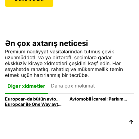
Ən çox axtarış neticesi
Premium nəqliyyat vasitələrindən tutmuş çevik
uzunmüddətli və ya birtərəfli seçimlərə qədər
eksklüziv kirayə xidmətləri çeşidini kəşf edin. Hər
səyahətdə rahatlıq, rahatlıq və mükəmməllik təmin
etmək üçün hazırlanmış bir təcrübə.
Daha çox məlumat
Digər xidmətlər
Europcar-da bütün avtomobil icarəsi xidmətləri və məhsulları kəşf edin
Avtomobil İcarəsi: Parkımızın Təqdimatı
Europcar ilə One Way avtomobil icarəsi