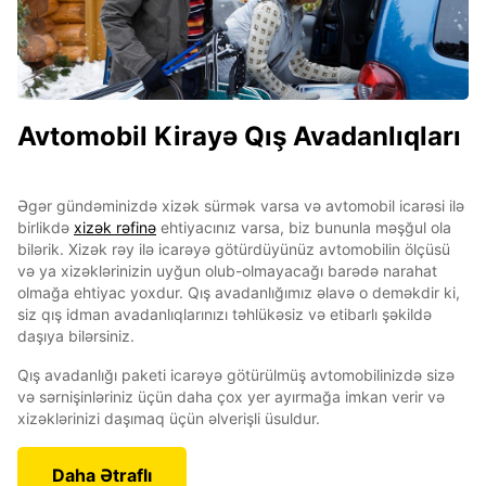
Avtomobil Kirayə Qış Avadanlıqları
Əgər gündəminizdə xizək sürmək varsa və avtomobil icarəsi ilə
birlikdə
xizək rəfinə
ehtiyacınız varsa, biz bununla məşğul ola
bilərik. Xizək rəy ilə icarəyə götürdüyünüz avtomobilin ölçüsü
və ya xizəklərinizin uyğun olub-olmayacağı barədə narahat
olmağa ehtiyac yoxdur. Qış avadanlığımız əlavə o deməkdir ki,
siz qış idman avadanlıqlarınızı təhlükəsiz və etibarlı şəkildə
daşıya bilərsiniz.
Qış avadanlığı paketi icarəyə götürülmüş avtomobilinizdə sizə
və sərnişinləriniz üçün daha çox yer ayırmağa imkan verir və
xizəklərinizi daşımaq üçün əlverişli üsuldur.
Daha Ətraflı