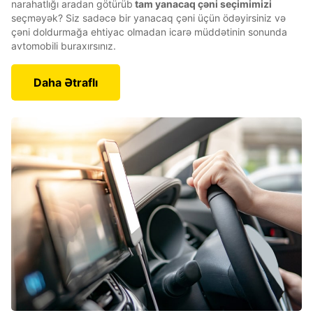
narahatlığı aradan götürüb
tam yanacaq çəni seçimimizi
seçməyək? Siz sadəcə bir yanacaq çəni üçün ödəyirsiniz və
çəni doldurmağa ehtiyac olmadan icarə müddətinin sonunda
avtomobili buraxırsınız.
Daha Ətraflı