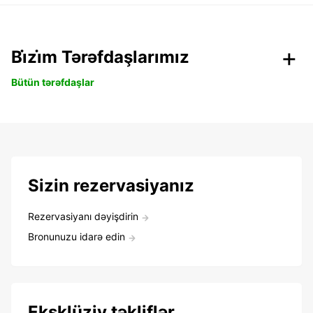
Bi̇zi̇m Tərəfdaşlarımız
Bütün tərəfdaşlar
Sizin rezervasiyanız
Rezervasiyanı dəyişdirin
Bronunuzu idarə edin
Eksklüziv təkliflər