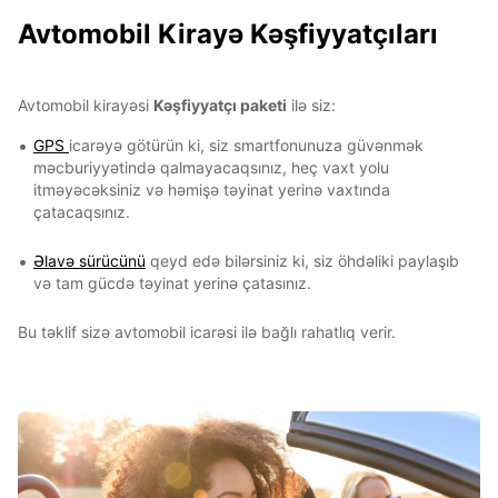
Avtomobil Kirayə Kəşfiyyatçıları
Avtomobil kirayəsi
Kəşfiyyatçı paketi
ilə siz:
GPS
icarəyə götürün ki, siz smartfonunuza güvənmək
məcburiyyətində qalmayacaqsınız, heç vaxt yolu
itməyəcəksiniz və həmişə təyinat yerinə vaxtında
çatacaqsınız.
Əlavə sürücünü
qeyd edə bilərsiniz ki, siz öhdəliki paylaşıb
və tam gücdə təyinat yerinə çatasınız.
Bu təklif sizə avtomobil icarəsi ilə bağlı rahatlıq verir.