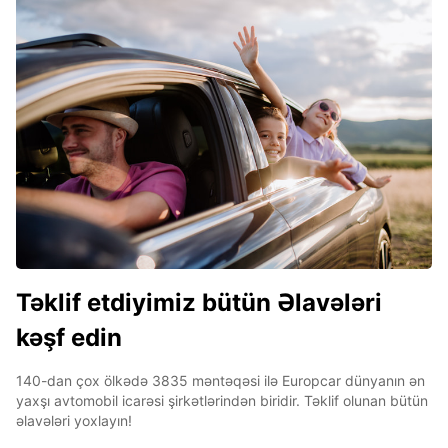
Təklif etdiyimiz bütün Əlavələri
kəşf edin
140-dan çox ölkədə 3835 məntəqəsi ilə Europcar dünyanın ən
yaxşı avtomobil icarəsi şirkətlərindən biridir. Təklif olunan bütün
əlavələri yoxlayın!