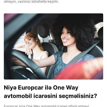
olmayın, vaxtınızı istirahətlə keçirin.
Niyə Europcar ilə One Way
avtomobil icarəsini seçməlisiniz?
Europcar sizə One Way avtomobil icarəsi sifariş etməyi