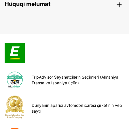
Hüquqi məlumat
TripAdvisor Səyahətçilərin Seçimləri (Almaniya,
Fransa və İspaniya üçün)
Dünyanın aparıcı avtomobil icarəsi şirkətinin veb
saytı