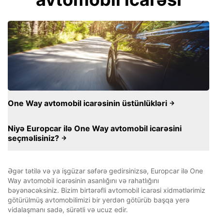
One Way avtomobil icarəsinin üstünlükləri
Niyə Europcar ilə One Way avtomobil icarəsini
seçməlisiniz?
Əgər tətilə və ya işgüzar səfərə gedirsinizsə, Europcar ilə One
Way avtomobil icarəsinin asanlığını və rahatlığını
bəyənəcəksiniz. Bizim birtərəfli avtomobil icarəsi xidmətlərimiz
götürülmüş avtomobilimizi bir yerdən götürüb başqa yerə
vidalaşmanı sadə, sürətli və ucuz edir.