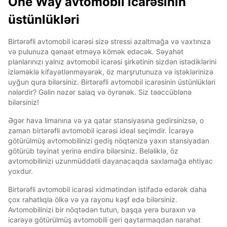
One Way avtomobil icarəsinin
üstünlükləri
Birtərəfli avtomobil icarəsi sizə stressi azaltmağa və vaxtınıza
və pulunuza qənaət etməyə kömək edəcək. Səyahət
planlarınızı yalnız avtomobil icarəsi şirkətinin sizdən istədiklərini
izləməklə kifayətlənməyərək, öz marşrutunuza və istəklərinizə
uyğun qura bilərsiniz. Birtərəfli avtomobil icarəsinin üstünlükləri
nələrdir? Gəlin nəzər salaq və öyrənək. Siz təəccüblənə
bilərsiniz!
Əgər hava limanına və ya qatar stansiyasına gedirsinizsə, o
zaman birtərəfli avtomobil icarəsi ideal seçimdir. İcarəyə
götürülmüş avtomobilinizi gediş nöqtənizə yaxın stansiyadan
götürüb təyinat yerinə endirə bilərsiniz. Beləliklə, öz
avtomobilinizi uzunmüddətli dayanacaqda saxlamağa ehtiyac
yoxdur.
Birtərəfli avtomobil icarəsi xidmətindən istifadə edərək daha
çox rahatlıqla ölkə və ya rayonu kəşf edə bilərsiniz.
Avtomobilinizi bir nöqtədən tutun, başqa yerə buraxın və
icarəyə götürülmüş avtomobili geri qaytarmaqdan narahat