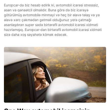
Europcar-da biz hesab edirik ki, avtomobil icarəsi stresssiz,
asan və qənaətcil olmalıdır. Buna görə də biz icarəyə
götürülmüş avtomobilə minməyi və heç bir əlavə təlaş və ya
əlavə xərc çəkmədən getməli olduğunuz yerə çatmağı
asanlaşdıran super sadə birtərəfli avtomobil icarəsi xidməti
hazırlamışıq. Europcar-dan birtərəfli avtomobil icarəsi xidməti
sizə daha xoş səyahətə kömək edəcək.