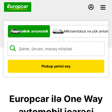
Hansı növ nəqliyyat vasitəsi?
Minik avtomobili
Mikroavtobus və yük avtomobi
Pickup yerini seç
Europcar ilə One Way
avtomobil icarəsi