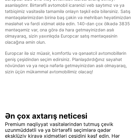
asanlaşdırır. Birtərəfli avtomobil icarənizi veb saytımız və ya
tətbiqimiz vasitəsilə tamamilə onlayn təşkil edə bilərsiniz. Satış
məntəqələrimizdən birinə baş çəkin və mehriban heyətimizdən
məsləhət və fərdi xidmət əldə edin. 140-dan çox ölkədə 3835
məntəqəmiz var, ona görə də hara getməyinizdən asılı
olmayaraq, sizin yaxınlıqda Europcar satış məntəqəsinin
olacağına əmin olun.
Europcar ilə siz müasir, komfortlu və qənaətcil avtomobillərin
geniş çeşidindən seçim edirsiniz. Planlaşdırdığınız səyahət
növündən və ya neçə nəfərlə getməyinizdən asılı olmayaraq,
sizin üçün mükəmməl avtomobilimiz olacaq!
Ən çox axtarış neticesi
Premium nəqliyyat vasitələrindən tutmuş çevik
uzunmüddətli və ya birtərəfli seçimlərə qədər
eksklüziv kirayə xidmətləri çeşidini kəşf edin. Hər