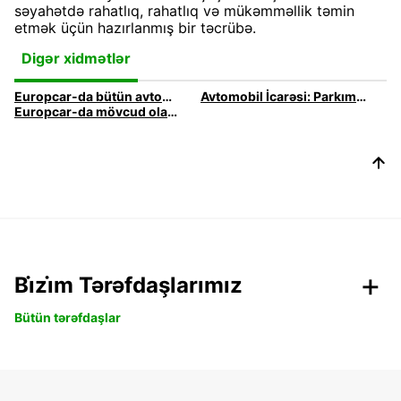
səyahətdə rahatlıq, rahatlıq və mükəmməllik təmin
etmək üçün hazırlanmış bir təcrübə.
Digər xidmətlər
Europcar-da bütün avtomobil icarəsi xidmətləri və məhsulları kəşf edin
Avtomobil İcarəsi: Parkımızın Təqdimatı
Europcar-da mövcud olan bütün avtomobil icarəsi variantlarını kəşf edin
Bi̇zi̇m Tərəfdaşlarımız
Bütün tərəfdaşlar