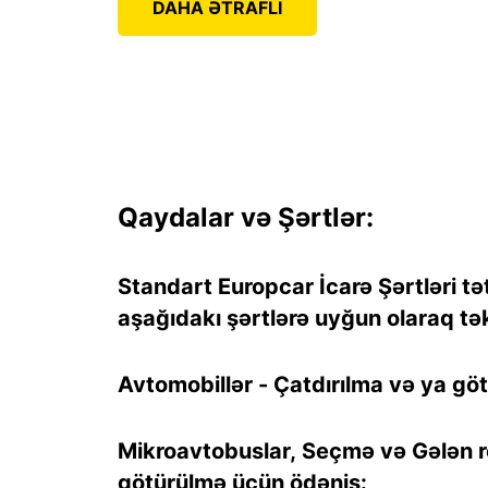
DAHA ƏTRAFLI
Qaydalar və Şərtlər:
Standart Europcar İcarə Şərtləri tə
aşağıdakı şərtlərə uyğun olaraq tək
Avtomobillər - Çatdırılma və ya gö
Mikroavtobuslar, Seçmə və Gələn re
götürülmə üçün ödəniş: