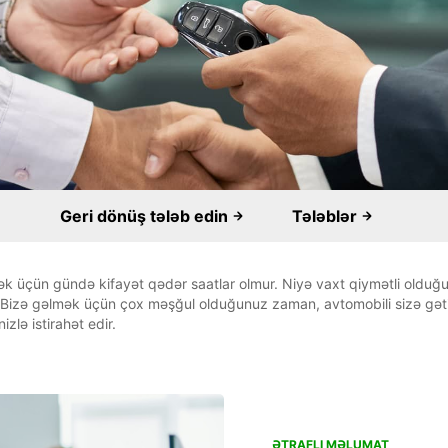
Geri dönüş tələb edin
Tələblər
 üçün gündə kifayət qədər saatlar olmur. Niyə vaxt qiymətli olduğu
 Bizə gəlmək üçün çox məşğul olduğunuz zaman, avtomobili sizə gətir
izlə istirahət edir.
ƏTRAFLI MƏLUMAT