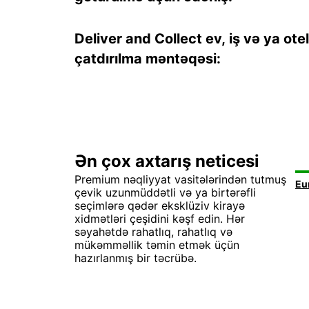
Deliver and Collect ev, iş və ya ote
çatdırılma məntəqəsi:
Ən çox axtarış neticesi
Premium nəqliyyat vasitələrindən tutmuş
çevik uzunmüddətli və ya birtərəfli
seçimlərə qədər eksklüziv kirayə
xidmətləri çeşidini kəşf edin. Hər
səyahətdə rahatlıq, rahatlıq və
mükəmməllik təmin etmək üçün
hazırlanmış bir təcrübə.