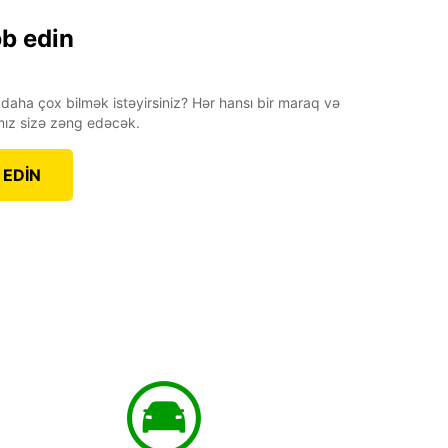
əb edin
 daha çox bilmək istəyirsiniz? Hər hansı bir maraq və
ız sizə zəng edəcək.
 EDİN