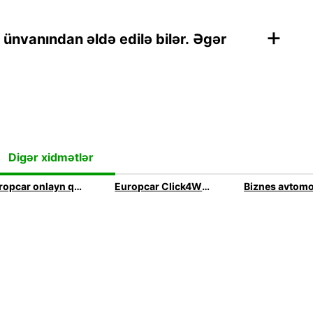
+
l ünvanından əldə edilə bilər. Əgər
Digər xidmətlər
Europcar onlayn qeydiyyat
Europcar Click4Wheels