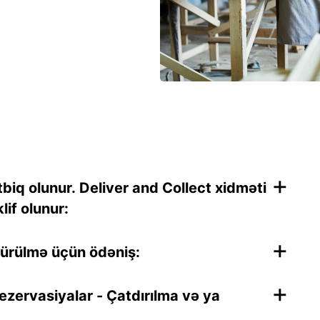
+
tbiq olunur. Deliver and Collect xidməti
lif olunur:
+
türülmə üçün ödəniş:
+
zervasiyalar - Çatdırılma və ya