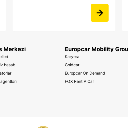
s Mərkəzi
Europcar Mobility Gro
lləri
Karyera
iv hesab
Goldcar
atorlar
Europcar On Demand
agentləri
FOX Rent A Car