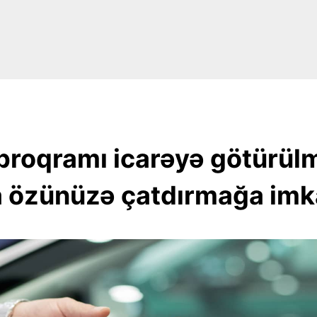
 proqramı icarəyə götürül
a özünüzə çatdırmağa imka