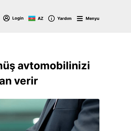
Login
AZ
Yardım
Menyu
müş avtomobilinizi
n verir