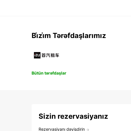
Bi̇zi̇m Tərəfdaşlarımız
Bütün tərəfdaşlar
Sizin rezervasiyanız
Rezervasiyanı dəyişdirin