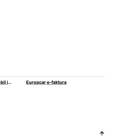
Biznes avtomobil icarəsi seçimi
Europcar e-faktura