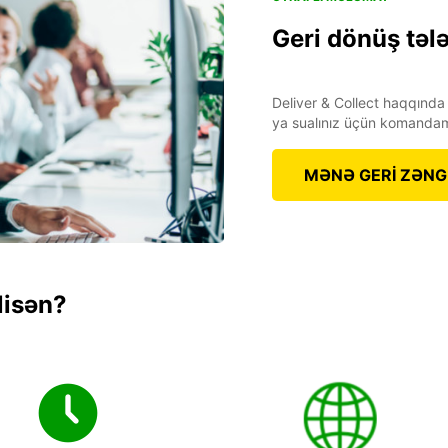
Geri dönüş təl
Deliver & Collect haqqında
ya sualınız üçün komandam
MƏNƏ GERİ ZƏNG
lisən?