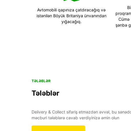
Bi
Avtomobili qapınıza çatdıracağıq və
proqramı
istənilən Böyük Britaniya ünvanından
Cümə 
yığacağıq.
şənbə g
TƏLƏBLƏR
Tələblər
Delivery & Collect sifariş etməzdən əvvəl, bu sənə
məcburi tələblərə cavab verdiyinizə əmin olun