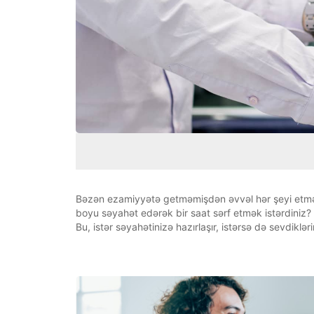
Bəzən ezamiyyətə getməmişdən əvvəl hər şeyi etmək
boyu səyahət edərək bir saat sərf etmək istərdiniz?
Bu, istər səyahətinizə hazırlaşır, istərsə də sevdiklərin