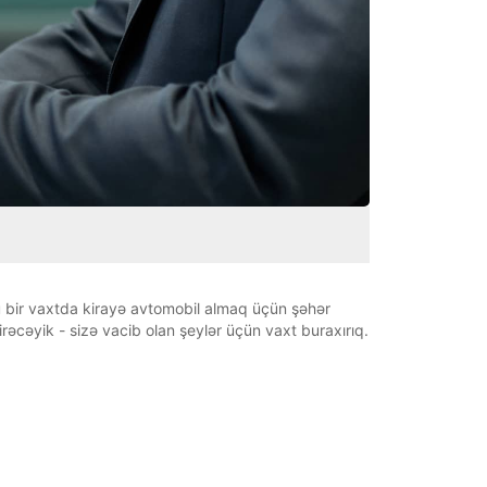
 bir vaxtda kirayə avtomobil almaq üçün şəhər
əcəyik - sizə vacib olan şeylər üçün vaxt buraxırıq.