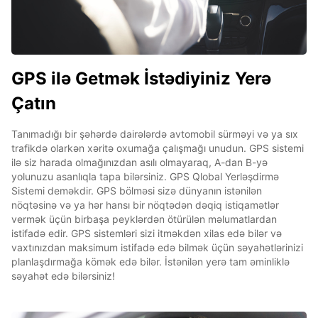
GPS ilə Getmək İstədiyiniz Yerə
Çatın
Tanımadığı bir şəhərdə dairələrdə avtomobil sürməyi və ya sıx
trafikdə olarkən xəritə oxumağa çalışmağı unudun. GPS sistemi
ilə siz harada olmağınızdan asılı olmayaraq, A-dan B-yə
yolunuzu asanlıqla tapa bilərsiniz. GPS Qlobal Yerləşdirmə
Sistemi deməkdir. GPS bölməsi sizə dünyanın istənilən
nöqtəsinə və ya hər hansı bir nöqtədən dəqiq istiqamətlər
vermək üçün birbaşa peyklərdən ötürülən məlumatlardan
istifadə edir. GPS sistemləri sizi itməkdən xilas edə bilər və
vaxtınızdan maksimum istifadə edə bilmək üçün səyahətlərinizi
planlaşdırmağa kömək edə bilər. İstənilən yerə tam əminliklə
səyahət edə bilərsiniz!