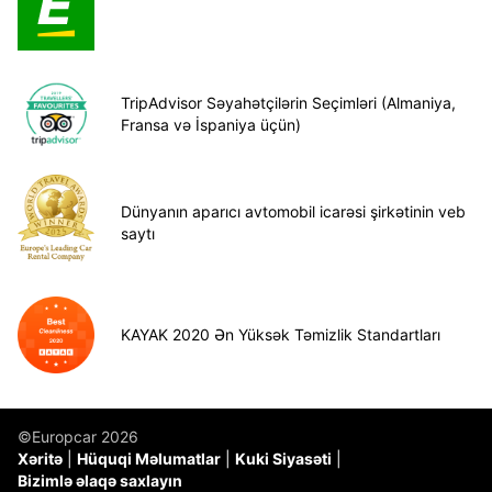
TripAdvisor Səyahətçilərin Seçimləri (Almaniya,
Fransa və İspaniya üçün)
Dünyanın aparıcı avtomobil icarəsi şirkətinin veb
saytı
KAYAK 2020 Ən Yüksək Təmizlik Standartları
©Europcar 2026
Xəritə
Hüquqi Məlumatlar
Kuki Siyasəti
Bizimlə əlaqə saxlayın