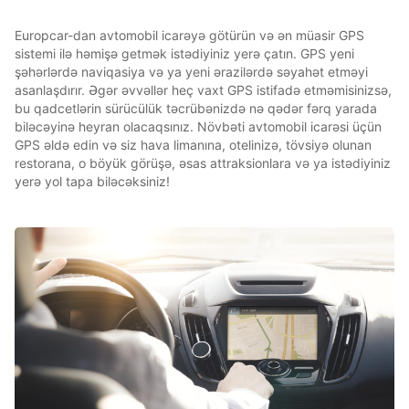
Europcar-dan avtomobil icarəyə götürün və ən müasir GPS
sistemi ilə həmişə getmək istədiyiniz yerə çatın. GPS yeni
şəhərlərdə naviqasiya və ya yeni ərazilərdə səyahət etməyi
asanlaşdırır. Əgər əvvəllər heç vaxt GPS istifadə etməmisinizsə,
bu qadcetlərin sürücülük təcrübənizdə nə qədər fərq yarada
biləcəyinə heyran olacaqsınız. Növbəti avtomobil icarəsi üçün
GPS əldə edin və siz hava limanına, otelinizə, tövsiyə olunan
restorana, o böyük görüşə, əsas attraksionlara və ya istədiyiniz
yerə yol tapa biləcəksiniz!