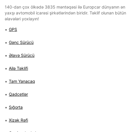
140-dan çox ölkədə 3835 məntəqəsi ilə Europcar dünyanın ən
yaxşı avtomobil icarəsi şirkətlərindən biridir. Təklif olunan bütün
əlavələri yoxlayın!
GPS
Gənc Sürücü
Əlavə Sürücü
Ailə Təklifi
Tam Yanacaq
Qadcetlər
Sığorta
Xizək Rəfi