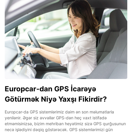
Europcar-dan GPS İcarəyə
Götürmək Niyə Yaxşı Fikirdir?
Europcar-da GPS sistemlərimiz daim ən son məlumatlarla
yenilənir. Əgər siz əvvəllər GPS-dən heç vaxt istifadə
etməmisinizsə, bizim mehriban heyətimiz sizə GPS qurğusunun
necə işlədiyini dəqiq göstərəcək. GPS sistemlərimizi gün