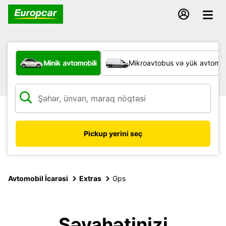
Hansı növ nəqliyyat vasitəsi?
Minik avtomobili
Mikroavtobus və yük avtomobi
Pickup yerini seç
Avtomobil İcarəsi
Extras
Gps
Səyahətinizi