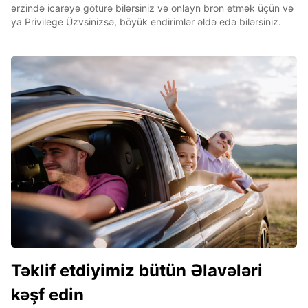
ərzində icarəyə götürə bilərsiniz və onlayn bron etmək üçün və
ya Privilege Üzvsinizsə, böyük endirimlər əldə edə bilərsiniz.
Təklif etdiyimiz bütün Əlavələri
kəşf edin