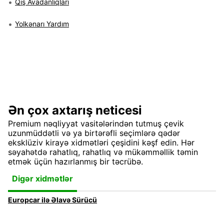
Qış Avadanlıqları
Yolkənarı Yardım
Ən çox axtarış neticesi
Premium nəqliyyat vasitələrindən tutmuş çevik
uzunmüddətli və ya birtərəfli seçimlərə qədər
eksklüziv kirayə xidmətləri çeşidini kəşf edin. Hər
səyahətdə rahatlıq, rahatlıq və mükəmməllik təmin
etmək üçün hazırlanmış bir təcrübə.
Digər xidmətlər
Europcar ilə Əlavə Sürücü