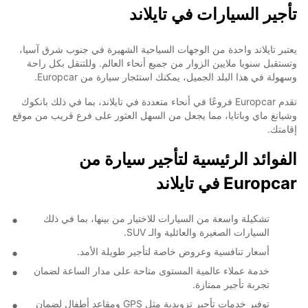
تأجير السيارات في تايلاند
يعتبر تايلاند واحدة من الوجهات السياحية الشهيرة في جنوب شرق آسيا،
وتستقبل سنويا ملايين الزوار من جميع أنحاء العالم. وللتنقل بكل راحة
وسهولة في هذا البلد الجميل، يمكنك استئجار سيارة من Europcar.
تقدم Europcar فروعًا في أنحاء متعددة في تايلاند، بما في ذلك بانكوك
وشيانغ ماي وباتايا، مما يجعل من السهل العثور على فرع قريب من موقع
إقامتك.
الفوائد الرئيسية لتأجير سيارة من
Europcar في تايلاند
تشكيلة واسعة من السيارات للاختيار من بينها، بما في ذلك
السيارات الصغيرة والعائلية والـ SUV.
أسعار تنافسية وعروض خاصة لتأجير طويلة الأمد.
خدمة عملاء عالمية المستوى متاحة على مدار الساعة لضمان
تجربة تأجير ممتازة.
توفير خدمات تأجير تزويدية مثل GPS ومقاعد أطفال لضمان