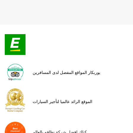
يوربكار المواقع المفضل لدى المسافرين
الموقع الرائد عالميا لتأجير السيارات
كياك افضل شركة نظافه بالعالم