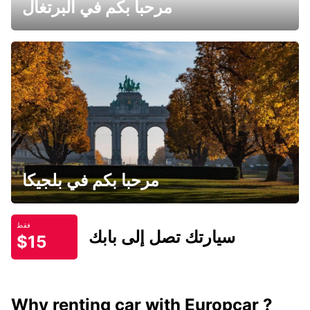
مرحبا بكم في البرتغال
مرحبا بكم في بلجيكا
فقط
سيارتك تصل إلى بابك
$15
Why renting car with Europcar ?