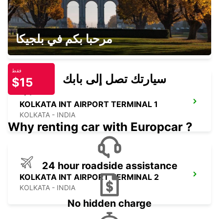
SAMUI INTERNATIONAL AIRPORT
مرحبا بكم في بلجيكا
KOH SAMUI - THAILAND
فقط
سيارتك تصل إلى بابك
$15
KOLKATA INT AIRPORT TERMINAL 1
KOLKATA - INDIA
Why renting car with Europcar ?
24 hour roadside assistance
KOLKATA INT AIRPORT TERMINAL 2
KOLKATA - INDIA
No hidden charge