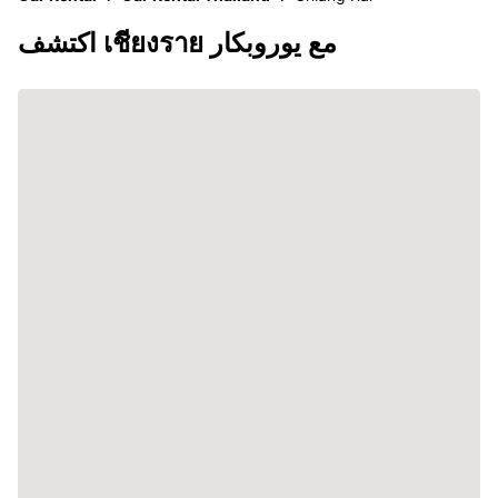
اكتشف เชียงราย مع يوروبكار