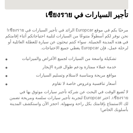
تأجير السيارات في เชียงราย
مرحبًا بكم في موقع Europcar الرائد في تأجير السيارات في เชียงราย!
نحن نوفر لكم أسطولًا متنوعًا من السيارات لتلبية احتياجاتكم أثناء إقامتكم
في هذه المدينة الجميلة. سواء كنتم تبحثون عن سيارة للعطلة العائلية أو
لرحلة عمل، فإن Europcar يغطي جميع الاحتياجات.
تشكيلة واسعة من السيارات لجميع الأغراض والميزانيات
خدمة عملاء ممتازة ودعم طوال فترة الإيجار
مواقع مريحة ومناسبة لاستلام وتسليم السيارات
أسعار تنافسية وعروض خاصة لا تقاوم
لا تُضيع الوقت في البحث عن شركة تأجير سيارات موثوق بها في
เชียงราย. اختر Europcar لتجربة تأجير سيارات سلسة ومريحة تضمن
لك الاستمتاع بإقامتك بكل راحة وسهولة. احجز الآن واستكشف المدينة
بأسلوبك الخاص!