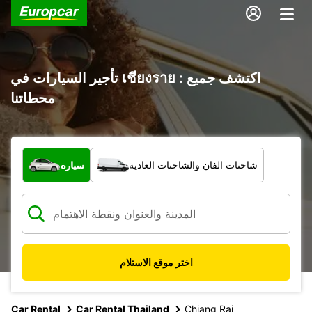
تأجير السيارات في เชียงราย : اكتشف جميع
محطاتنا
ما نوع المركبة؟
شاحنات الفان والشاحنات العادية
سيارة
اختر موقع الاستلام
Car Rental
Car Rental Thailand
Chiang Rai