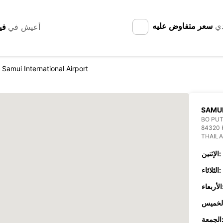
دي
سعر متفاوض عليه
أعيش في
Samui International Airport
SAMUI
BO PU
84320 
THAIL
الإثنين:
الثلاثاء:
عاء:
جمعة: