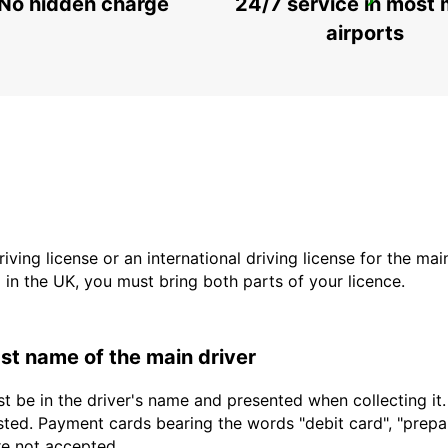
No hidden charge
24/7 service in most 
BANGKOK DON MUEANG AIRPORT
BANGKOK - THAILAND
airports
driving license or an international driving license for the ma
d in the UK, you must bring both parts of your licence.
last name of the main driver
t be in the driver's name and presented when collecting it
sted. Payment cards bearing the words "debit card", "prepaid
are not accepted