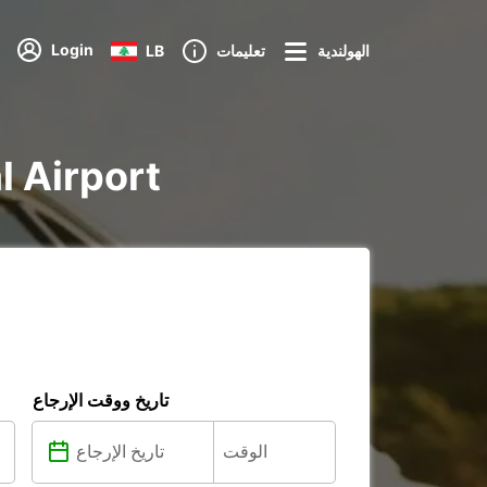
Login
الهولندية
تعليمات
LB
تأجير voiture و re
تاريخ ووقت الإرجاع