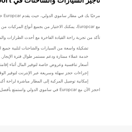
تأجير السيارات والشاحنات في Samui International Airport
مرحبًا بك في مطار ساموي الدولي، حيث يقدم Europcar خدمات تأجير السيارات والشاحنات الفاخرة لتلبية احتياجاتك أثناء زيارتك إلى جزيرة ساموي الجميلة في تايلاند.
مع Europcar، يمكنك الاختيار من بجميع أنواع المركبات من سيارات صغيرة وعائلية إلى شاحنات، بما في ذلك سيارات الدفع الرباعي والسيارات الكبيرة لرحلات العائلة أو العمل.
تأكد من تجربة راحة القيادة الفاخرة مع أحدث الطرازات وال
تشكيلة واسعة من السيارات والشاحنات لتلبية جميع ال
خدمة عملاء ممتازة ودعم مستمر طوال فترة الإيجار.
أسعار تنافسية وعروض خاصة لتوفير المال أثناء إقا
إجراءات حجز سهلة وسريعة عبر الإنترنت لتوفير الوق
إمكانية توصيل المركبة إلى المطار مباشرة لراحة أكبر 
احجز الآن مع Europcar في ساموي الدولي واستمتع بأفضل تجربة تأجير مركبات تلبي جميع تطلعاتك وتحتاجاتك أثناء زيارتك لهذه الجزيرة الرائعة.