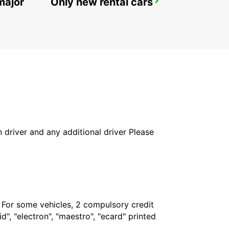
major
Only new rental cars
NEW TECHO APT
KANDAL PROVINCE - CAMBODIA
in driver and any additional driver Please
. For some vehicles, 2 compulsory credit
", "electron", "maestro", "ecard" printed