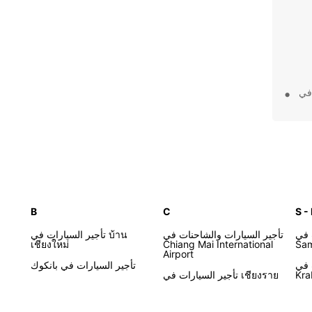
 في
عة
د أطفال
B
C
S -
فيضات
لي
 في
تأجير السيارات والشاحنات في
تأجير السيارات في บ้าน
ذا
เชียงใหม่
Chiang Mai International
Sam
Airport
 في
تأجير السيارات في بانكوك
Kra
تأجير السيارات في เชียงราย