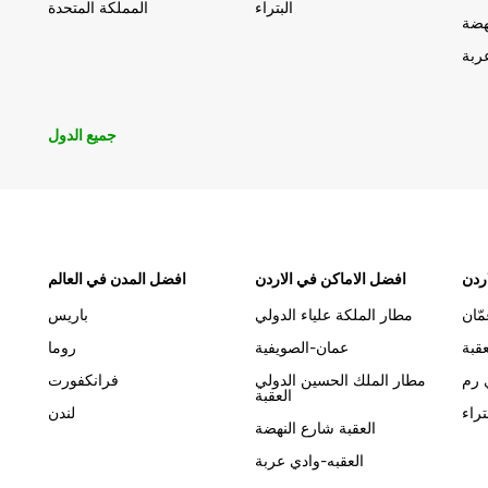
البتراء
المملكة المتحدة
هضة
ربة
جميع الدول
ردن
افضل الاماكن في الاردن
افضل المدن في العالم
مّان
مطار الملكة علياء الدولي
باريس
عقبة
عمان-الصويفية
روما
 رم
مطار الملك الحسين الدولي
فرانكفورت
العقبة
تراء
لندن
العقبة شارع النهضة
العقبه-وادي عربة