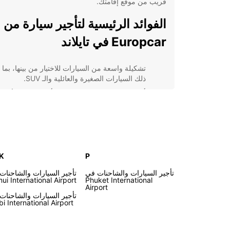
قريب من موقع إقامتك.
الفوائد الرئيسية لتأجير سيارة من
Europcar في تايلاند
تشكيلة واسعة من السيارات للاختيار من بينها، بما
ذلك السيارات الصغيرة والعائلية والـ SUV.
أسعار تنافسية وعروض خاصة لتأجير طويلة الأمد.
خدمة عملاء عالمية المستوى متاحة على مدار السا
لضمان تجربة تأجير ممتازة.
توفير خدمات تأجير تزويدية مثل GPS ومقاع
لضمان رحلة آمنة ومريحة.
 K
P
بالاضافة إلى ذلك، تقدم Europcar عروض خاصة وتخ
للعملاء المميزين، مما يجعل تأجير السيارات منها خيار مثا
تأجير السيارات والشاحنات في
تأجير السيارات والشاحنات
للسفر في تايلاند. احجز الآن واستمتع برحلة لا تنسى في ه
ui International Airport
Phuket International
الوجهة الرائعة.
Airport
تأجير السيارات والشاحنات
bi International Airport