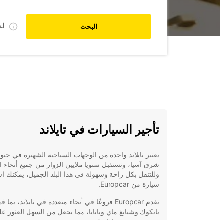
ل
البحث
تأجير السيارات في تايلاند
يعتبر تايلاند واحدة من الوجهات السياحية الشهيرة في جنو
شرق آسيا، وتستقبل سنويا ملايين الزوار من جميع أنحاء ال
وللتنقل بكل راحة وسهولة في هذا البلد الجميل، يمكنك اس
سيارة من Europcar.
تقدم Europcar فروعًا في أنحاء متعددة في تايلاند، بما
بانكوك وشيانغ ماي وباتايا، مما يجعل من السهل العثور ع