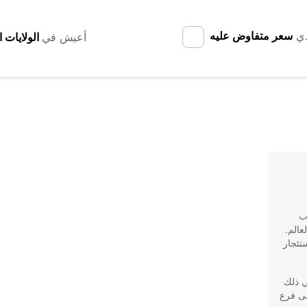
دي
سعر متفاوض عليه
أعيش في
ب
عالم.
تئجار
 في ذلك
لى فرع