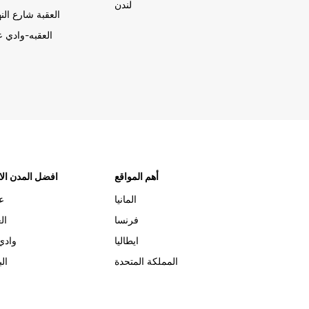
لندن
العقبة شارع الن
العقبه-وادي ع
أهم المواقع
افضل المدن الا
المانيا
ع
فرنسا
ال
ايطاليا
وادي
المملكة المتحدة
الب