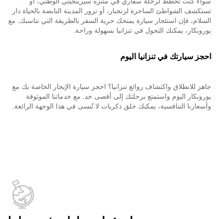
سواء كنت تخطط لرحلة سفاري في متنزه سيرينجيتي الوطني، أو
تستكشف الشواطئ الساحرة لزنجبار، أو تزور المدينة النابضة بالحياة دار
السلام، فإن استئجار سيارة يمنحك حرية السفر بالطريقة التي تناسبك. مع
يوروبكار، يمكنك التجول في تنزانيا بسهولة وراحة.
احجز سيارتك في تنزانيا اليوم
جاهز للانطلاق واكتشاف روائع تنزانيا؟ احجز سيارة الإيجار الخاصة بك مع
يوروبكار اليوم واستمتع برحلتك إلى أقصى حد. مع خدماتنا الموثوقة
وأسعارنا التنافسية، يمكنك خلق ذكريات لا تُنسى في هذا الوجهة الرائعة.