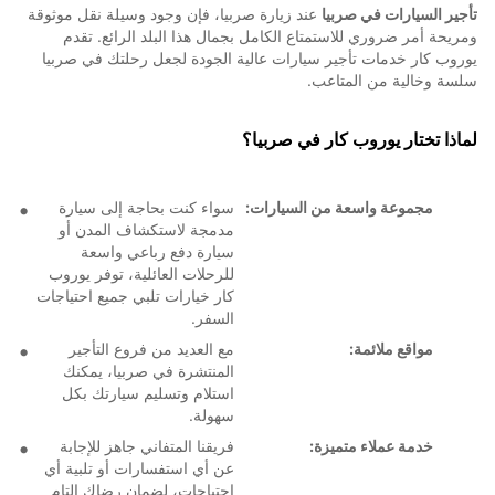
تأجير السيارات في صربيا
عند زيارة صربيا، فإن وجود وسيلة نقل موثوقة
ومريحة أمر ضروري للاستمتاع الكامل بجمال هذا البلد الرائع. تقدم
يوروب كار خدمات تأجير سيارات عالية الجودة لجعل رحلتك في صربيا
سلسة وخالية من المتاعب.
لماذا تختار يوروب كار في صربيا؟
مجموعة واسعة من السيارات:
سواء كنت بحاجة إلى سيارة
مدمجة لاستكشاف المدن أو
سيارة دفع رباعي واسعة
للرحلات العائلية، توفر يوروب
كار خيارات تلبي جميع احتياجات
السفر.
مواقع ملائمة:
مع العديد من فروع التأجير
المنتشرة في صربيا، يمكنك
استلام وتسليم سيارتك بكل
سهولة.
خدمة عملاء متميزة:
فريقنا المتفاني جاهز للإجابة
عن أي استفسارات أو تلبية أي
احتياجات، لضمان رضاك التام