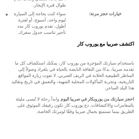
طوال فترة الإيجار.
خيارات حجز مرنة:
سواء كنت بحاجة إلى السيارة
ليوم واحد، أسبوع، أو لفترة
أطول، تقدم يوروب كار مدد
تأجير تناسب جدول سفرك.
اكتشف صربيا مع يوروب كار
باستخدام سيارتك المؤجرة من يوروب كار، يمكنك استكشاف كل ما
تقدمه صربيا، بدءًا من الثقافة النابضة بالحياة في بلغراد وصولاً إلى
المناظر الطبيعية الخلابة في الريف الصربي. لا تفوت زيارة المواقع
التاريخية، وتجربة المأكولات المحلية الشهية، والتعمق في تاريخ وتقاليد
هذا البلد الساحر.
احجز سيارتك من يوروبكار في صربيا اليوم
وابدأ رحلة لا تُنسى مليئة
بالمغامرات والاكتشافات. دع يوروب كار تكون رفيقك الموثوق على
الطريق بينما تستمتع بجمال صربيا وفقًا لوتيرتك الخاصة.