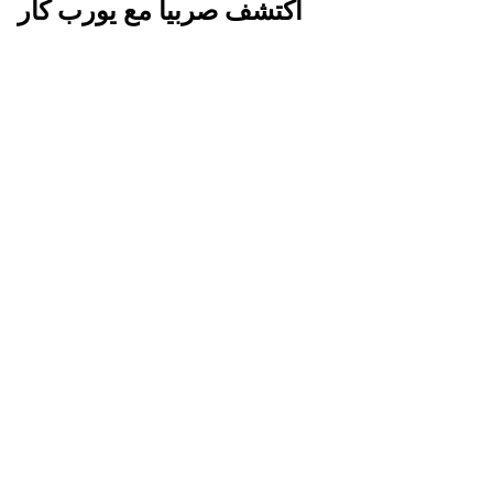
اكتشف صربيا مع يورب كار