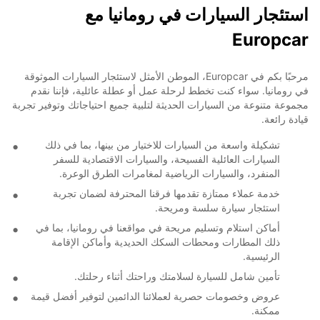
استئجار السيارات في رومانيا مع
Europcar
مرحبًا بكم في Europcar، الموطن الأمثل لاستئجار السيارات الموثوقة
في رومانيا. سواء كنت تخطط لرحلة عمل أو عطلة عائلية، فإننا نقدم
مجموعة متنوعة من السيارات الحديثة لتلبية جميع احتياجاتك وتوفير تجربة
قيادة رائعة.
تشكيلة واسعة من السيارات للاختيار من بينها، بما في ذلك
السيارات العائلية الفسيحة، والسيارات الاقتصادية للسفر
المنفرد، والسيارات الرياضية لمغامرات الطرق الوعرة.
خدمة عملاء ممتازة تقدمها فرقنا المحترفة لضمان تجربة
استئجار سيارة سلسة ومريحة.
أماكن استلام وتسليم مريحة في مواقعنا في رومانيا، بما في
ذلك المطارات ومحطات السكك الحديدية وأماكن الإقامة
الرئيسية.
تأمين شامل للسيارة لسلامتك وراحتك أثناء رحلتك.
عروض وخصومات حصرية لعملائنا الدائمين لتوفير أفضل قيمة
ممكنة.