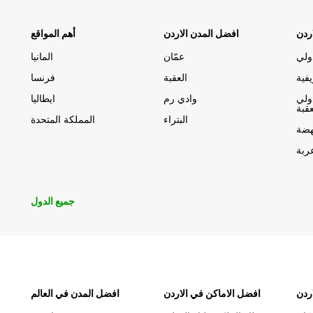
ردن
افضل المدن الاردن
أهم المواقع
ولي
عمّان
المانيا
فية
العقبة
فرنسا
ولي
وادي رم
ايطاليا
عقبة
البتراء
المملكة المتحدة
هضة
ربة
جميع الدول
ردن
افضل الاماكن في الاردن
افضل المدن في العالم