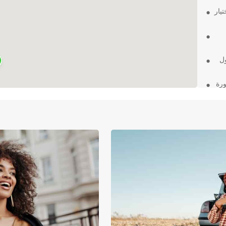
يار
ول
رة
سيارة
حتاجه
روني