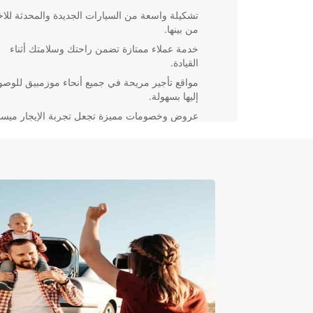
تشكيلة واسعة من السيارات الجديدة والمحدثة للاخت
من بينها.
خدمة عملاء ممتازة تضمن راحتك وسلامتك أثناء
القيادة.
مواقع تأجير مريحة في جميع أنحاء موزمبيق للوص
إليها بسهولة.
عروض وخصومات مميزة تجعل تجربة الإيجار ميسو
التكلفة.
سواء كنت بحاجة إلى سيارة صغيرة للتنقل في المدينة أو 
أكبر للاستكشاف على طول الطرق الريفية، ستجد كل ما ت
مع Europcar في موزمبيق.
حجز سيارتك الآن
لا تفوت فرصة تجربة رحلة مريحة ومريحة في موزمبيق
باستئجار سيارة من Europcar. احجز عبر موقعنا الإلكت
اليوم واستمتع بأفضل العروض والخدمات.