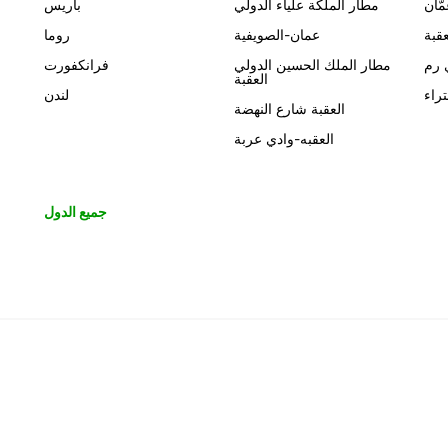
مّان
مطار الملكة علياء الدولي
باريس
عقبة
عمان-الصويفية
روما
 رم
مطار الملك الحسين الدولي
فرانكفورت
العقبة
تراء
لندن
العقبة شارع النهضة
العقبه-وادي عربة
جميع الدول