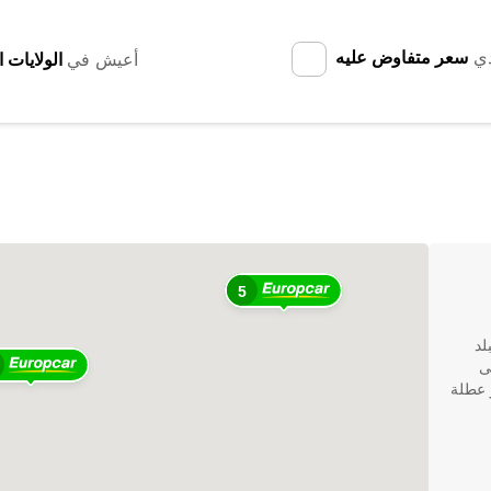
دي
سعر متفاوض عليه
أعيش في
5
لد
ى
و عطلة