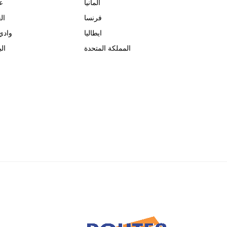
المانيا
ع
فرنسا
ال
ايطاليا
وادي
المملكة المتحدة
الب