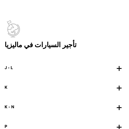
تأجير السيارات في ماليزيا
J - L
K
K - N
P