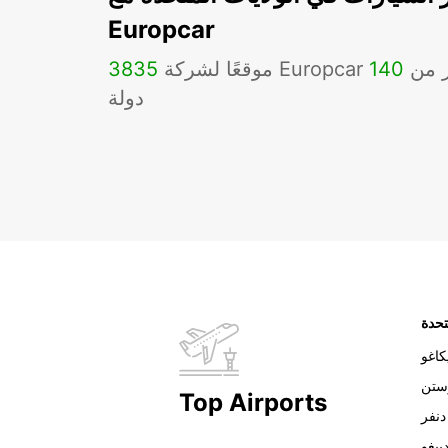
Europcar
Eu في أكثر من
140
3835
دولة
تحدة
اغو
ستن
Top Airports
دنفر
ييغو