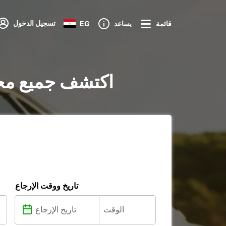
تسجيل الدخول
قائمة
يساعد
EG
تأجير السيارات في Town Of Port Hedland : اك
تاريخ ووقت الإرجاع