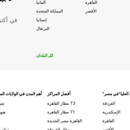
القاهرة
ألمانيا
الأقصر
المملكة المتحدة
موقعًا لشركة ropcar
إسبانيا
البرتغال
كل البلدان
 العليا"في مصر
أفضل المراكز
أهم المدن في الولايات الم
الغردقة
مطار القاهرة T3
شيك
الإسكندرية
مطار القاهرة T1
هيو
القاهرة
القاهرة مصر الجديدة
الأقصر
مطار الغردقة
سان د