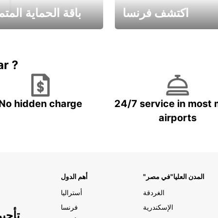
اكتشف فرنسا
باقة الحماية المتم
Book now
باقة الحماية ال
ar ?
No hidden charge
24/7 service in most 
airports
"المدن العليا"في مصر
أهم الدول
الغردقة
أستراليا
الإسكندرية
فرنسا
تأجي