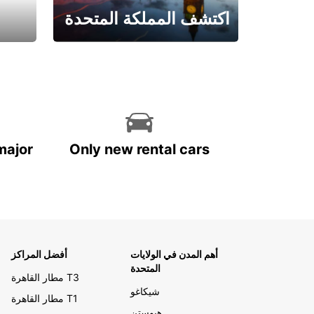
اكتشف المملكة المتحدة
احجز الآن
major
Only new rental cars
أهم المدن في الولايات
أفضل المراكز
المتحدة
مطار القاهرة T3
شيكاغو
مطار القاهرة T1
هيوستن