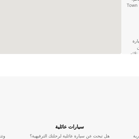
ال إقامتك في Town Of Port
ارة
 من
لائم
و
يع
 المحترف
سيارات عائلية
رية
هل تبحث عن سيارة عائلية لرحلتك الترفيهية؟
وتت