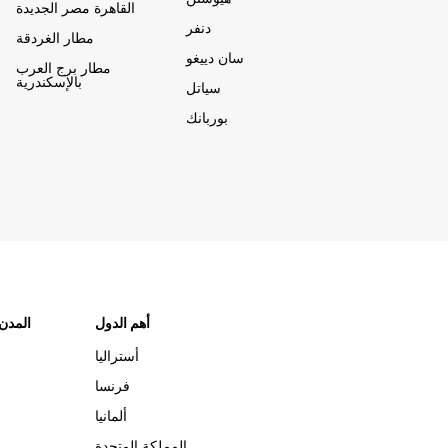
القاهرة مصر الجديدة
دنفر
مطار الغردقة
سان دييغو
مطار برج العرب
بالإسكندرية
سياتل
بوربانك
أهم الدول
"المدن
أستراليا
فرنسا
ألمانيا
المملكة المتحدة