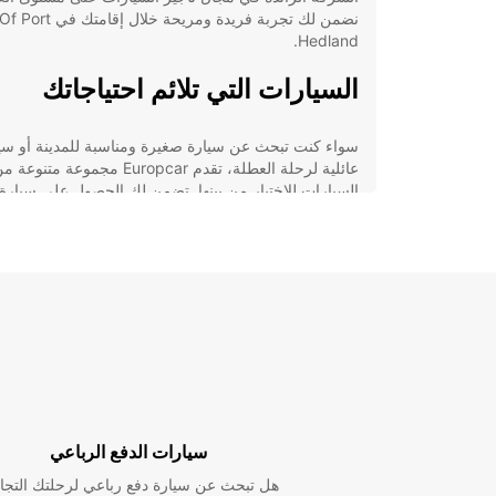
نضمن لك تجربة فريدة ومريحة خل
Hedland.
السيارات التي تلائم احتياجاتك
سواء كنت تبحث عن سيارة صغيرة ومناسبة للمدينة أو سي
عائلية لرحلة العطلة، تقدم Europcar مجموعة متنوعة
السيارات للاختيار من بينها. تضمن لك الحصول على سيارة ت
احتياجاتك بالضبط، سواء كنت تسافر بمفردك، مع العائلة أ
برفقة الأصدقاء.
خدمة عالية الجودة
في Europcar، نحرص على تقديم خدمة عالية الجودة لجم
عملائنا. سواء كنت تحتاج إلى استشارة حول نوعية السيارة
المناسبة أو ترغب في الحصول على معلومات عن الأماكن
السياحية في Town Of Port Hedland، فإن فريقنا
متواجد دائمًا لمساعدتك.
سيارات الدفع الرباعي
حجز سهل وسريع
هل تبحث عن سيارة دفع رباعي لرحلتك التجا