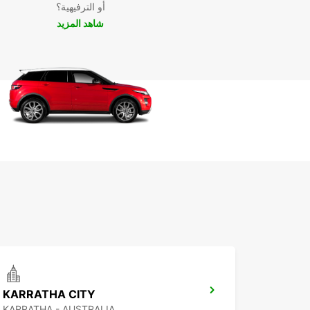
أو الترفيهية؟
شاهد المزيد
يمكنك حجز سيارتك بسهولة وبضغطة زر واحدة. اختر السي
التي ترغب في استئجارها، حدد تواريخ إيجارك، واحجز بس
دون عناء.
استكشف n Of Port Hedland
بأسلوبك الخاص
استمتع بالحرية والمرونة التي يوفرها تأجير السيارات من
Europcar واكتشف جمال edland
الخاص. تجول في المدينة براحتك، قم بزيارة المعالم السيا
الرائعة، وتمتع بتجربة سفر لا تُنسى.
KARRATHA CITY
KARRATHA - AUSTRALIA