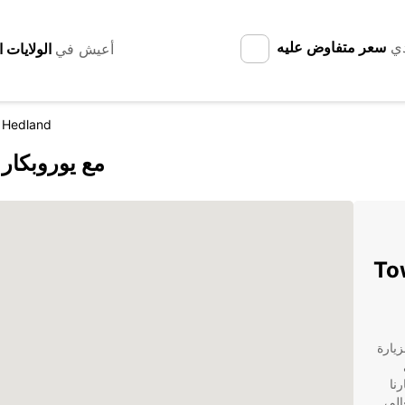
دي
سعر متفاوض عليه
أعيش في
 Hedland
اكتشف Town Of Port Hedland مع يوروبكار
Tow
 تخطط لزيارة
E هي
نا
لم،