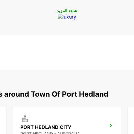
مع الخدمة العبر الإلكترونية المبسطة التي يقدمها Europcar،
شاهد المزيد
ارة
رعة
Tow
Town Of Port H بأسلوبك
حية
ns around Town Of Port Hedland
PORT HEDLAND CITY
PORT HEDLAND - AUSTRALIA