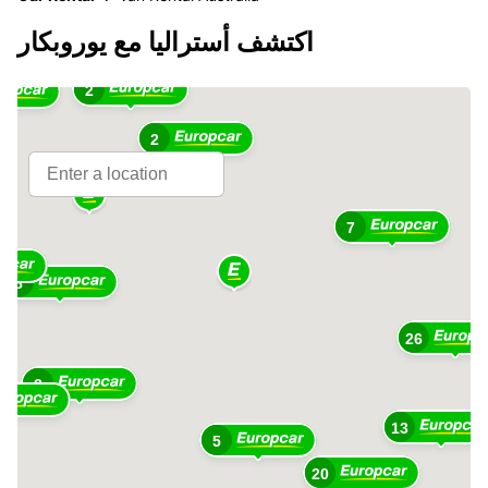
اكتشف أستراليا مع يوروبكار
2
2
7
8
26
2
13
5
20