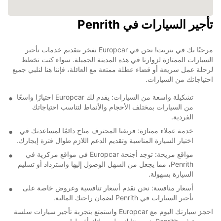
تأجير السيارات في Penrith
مرحبًا بك في بنريث! نحن في Europcar نفخر بتقديم خدمات تأجير
السيارات الممتازة لزوارنا في هذه المدينة الجميلة. سواء كنت تخطط
لرحلة عمل سريعة أو قضاء عطلة ممتعة مع العائلة، فإننا هنا لنلبي جميع
احتياجاتك من السيارات.
تشكيلة واسعة من السيارات: يقدم لك Europcar اختيارًا واسعًا
من السيارات بمختلف الأحجام والأنماط لتناسب احتياجاتك
الفردية.
خدمة عملاء ممتازة: فريقنا المحترف متاح دائمًا لمساعدتك في
اختيار السيارة المناسبة وتقديم الدعم اللازم طوال فترة إيجارك.
مواقع مريحة: توجد أجنحة Europcar في مواقع مركزية في
Penrith، مما يجعل من السهل الوصول إليها واسترداد أو تسليم
السيارة بسهولة.
أسعار منافسة: نحن نقدم أسعار تنافسية وعروض خاصة على
تأجير السيارات في Penrith لضمان راحتك المالية.
احجز سيارتك اليوم مع Europcar واستمتع بتجربة تأجير سيارات سلسة