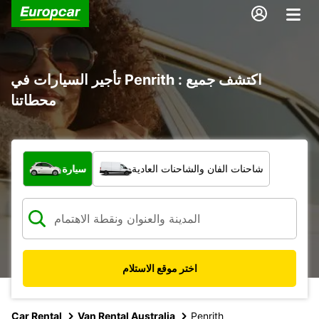
تأجير السيارات في Penrith : اكتشف جميع
محطاتنا
ما نوع المركبة؟
شاحنات الفان والشاحنات العادية
سيارة
اختر موقع الاستلام
Car Rental
Van Rental Australia
Penrith