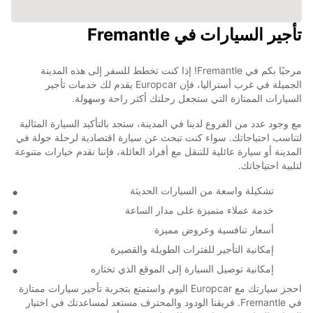
تأجير السيارات في Fremantle
مرحبًا بكم في Fremantle! إذا كنت تخطط للسفر إلى هذه المدينة
الجميلة في غرب أستراليا، فإن Europcar يقدم لك خدمات تأجير
السيارات الممتازة التي ستجعل رحلتك أكثر راحة وسهولة.
مع وجود عدد من الفروع لدينا في المدينة، ستجد بالتأكيد السيارة المثالية
لتناسب احتياجاتك. سواء كنت تبحث عن سيارة اقتصادية لرحلة جولة في
المدينة أو سيارة عائلية للتنقل مع أفراد العائلة، فإننا نقدم خيارات متنوعة
لتلبية احتياجاتك.
تشكيلة واسعة من السيارات الحديثة
خدمة عملاء متميزة على مدار الساعة
أسعار تنافسية وعروض مميزة
إمكانية التأجير للفترات الطويلة والقصيرة
إمكانية توصيل السيارة إلى الموقع الذي تختاره
احجز سيارتك مع Europcar اليوم واستمتع بتجربة تأجير سيارات ممتازة
في Fremantle. فريقنا الودود والمحترف مستعد لمساعدتك في اختيار