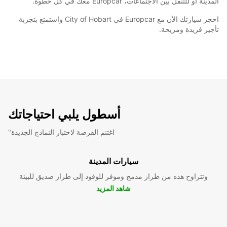
المدينة أو للتنقل بين الاجتماعات، Europcar معك في كل خطوة.
احجز سيارتك الآن مع Europcar في City of Hobart واستمتع بتجربة
تأجير فريدة ومريحة.
أسطول يلبي احتياجاتك
"اغتنم الفرصة لاختبار النماذج الجديدة
سيارات المدينة
وتتراوح هذه من طراز مدمج وموفر للوقود إلى طراز صديق للبيئة
شاهد المزيد