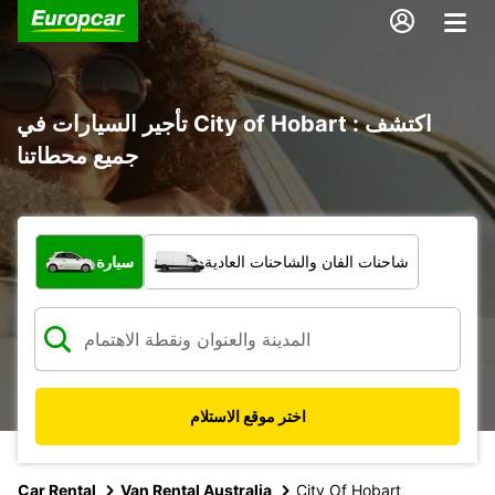
تأجير السيارات في City of Hobart : اكتشف
جميع محطاتنا
ما نوع المركبة؟
شاحنات الفان والشاحنات العادية
سيارة
اختر موقع الاستلام
Car Rental
Van Rental Australia
City Of Hobart