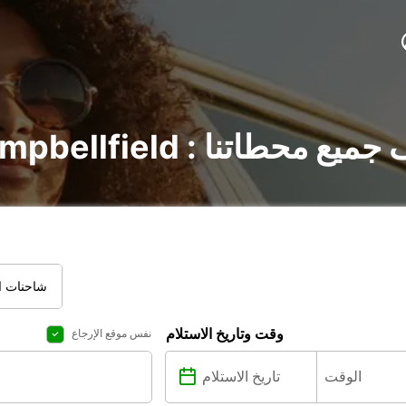
في Campbellfield : اكتشف جميع محطاتنا
شاحنات ال
وقت وتاريخ الاستلام
نفس موقع الإرجاع