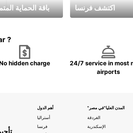
اكتشف فرنسا
باقة الحماية المتم
Book now
باقة الحماية ال
ar ?
No hidden charge
24/7 service in most 
airports
"المدن العليا"في مصر
أهم الدول
الغردقة
أستراليا
الإسكندرية
فرنسا
تأجي