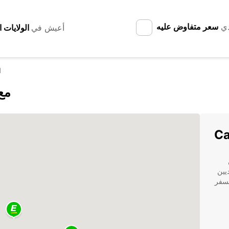
دي
سعر متفاوض عليه
أعيش في
d
اكتشف 
نحن
يين
لسفر