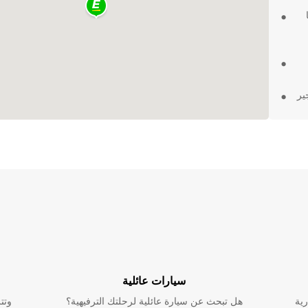
ير
ا
 تأجير
فونا
ديم
سيارات عائلية
رية
هل تبحث عن سيارة عائلية لرحلتك الترفيهية؟
وتت