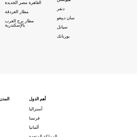
القاهرة مصر الجديدة
دنفر
مطار الغردقة
سان دييغو
مطار برج العرب
بالإسكندرية
سياتل
بوربانك
أهم الدول
"المدن
أستراليا
فرنسا
ألمانيا
المملكة المتحدة