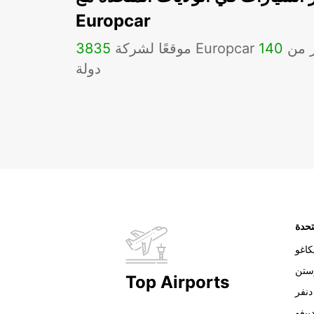
Europcar
Eu في أكثر من
140
3835
دولة
تحدة
اغو
ستن
Top Airports
دنفر
ييغو