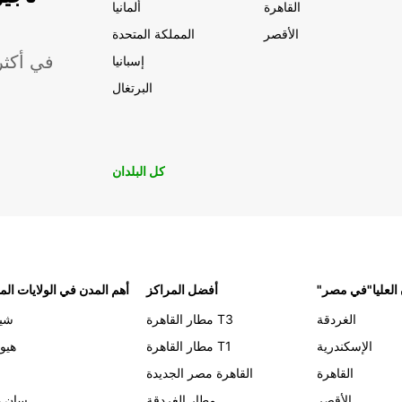
القاهرة
ألمانيا
الأقصر
المملكة المتحدة
موقعًا لشركة ropcar
إسبانيا
البرتغال
كل البلدان
 العليا"في مصر
أفضل المراكز
أهم المدن في الولايات الم
الغردقة
مطار القاهرة T3
شيك
الإسكندرية
مطار القاهرة T1
هيو
القاهرة
القاهرة مصر الجديدة
الأقصر
مطار الغردقة
سان د