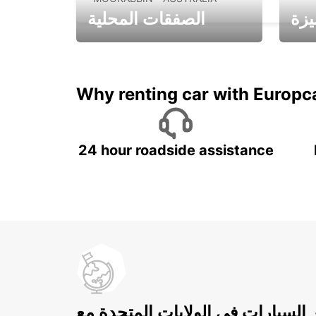
يزة
الصفقات المحلية
ادفع لمدة 5 أيام واحصل على
متميزة
7 أيام
Why renting car with Europc
24 hour roadside assistance
ر السيارات في الولايات المتحدة مع