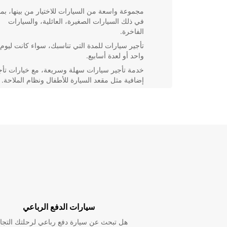
مجموعة واسعة من السيارات للاختيار من بينها، بما
في ذلك السيارات الصغيرة، العائلية، والسيارات
الفاخرة.
تأجير سيارات للمدة التي تناسبك، سواء كانت ليوم
واحد أو لعدة أسابيع.
خدمة تأجير سيارات سهلة وسريعة، مع خيارات تأج
إضافية مثل مقعد السيارة للأطفال ونظام الملاحة.
بغض النظر عن سبب تأجيرك للسيارة، يمكنك الاعتماد علين
لتوفير سيارة تلبي احتياجاتك بالضبط. نحن هنا لنجعل تجربة
السيارات لك أسهل وأكثر سلاسة.
زيارة الموقع الآن
لا تتردد في زيارة فرعنا في Campbellfield للاطلاع على
السيارات المتاحة واختيار السيارة المثالية لك. سيقوم موظ
المحترفون بمساعدتك في اختيار السيارة المناسبة لك وتق
الدعم اللازم طوال فترة تأجير السيارة.
سيارات الدفع الرباعي
انضم إلينا اليوم واستمتع بتجربة تأجير سيارة لا تُنسى مع
Europcar في Campbellfield!
هل تبحث عن سيارة دفع رباعي لرحلتك التجا