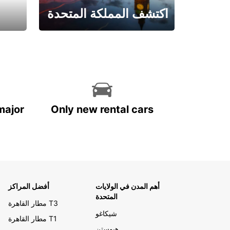
اكتشف المملكة المتحدة
احجز الآن
major
Only new rental cars
أهم المدن في الولايات
أفضل المراكز
المتحدة
مطار القاهرة T3
شيكاغو
مطار القاهرة T1
هيوستن