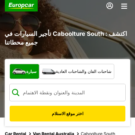
تأجير السيارات في Caboolture South : اكتشف
جميع محطاتنا
ما نوع المركبة؟
شاحنات الفان والشاحنات العادية
سيارة
اختر موقع الاستلام
Car Rental
Van Rental Australia
Caboolture South