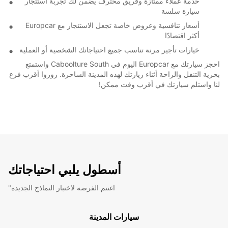
خدمة عملاء ممتازة وفريق محترف يضمن لك تجربة استئجار
سيارة سلسة
أسعار تنافسية وعروض خاصة تجعل الاستئجار مع Europcar
أكثر اقتصادًا
خيارات تأجير مرنة تناسب جميع احتياجاتك الشخصية أو العملية
احجز سيارتك مع Europcar اليوم في Caboolture South واستمتع
بحرية التنقل والراحة أثناء زيارتك لهذه المدينة الساحرة. زوروا أقرب فرع
لنا واستلم سيارتك في أقرب وقت ممكن!
أسطول يلبي احتياجاتك
"اغتنم الفرصة لاختبار النماذج الجديدة
سيارات المدينة