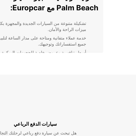
Palm Beach مع Europcar:
تشكيلة متنوعة من السيارات الجديدة والمجهزة بكا
ميزات الراحة والأمان.
خدمة عملاء متفانية ومتاحة على مدار الساعة لتلبية
جميع استفساراتك وتوجيهك.
أسعار تنافسية وعروض خاصة للحجوزات المبكرة.
إمكانية الاختيار بين خدمة الاستلام والتسليم في م
واحد أو الاستلام والتسليم في أماكن متعددة.
توفير خيارات تأمين شاملة لضمان رحلة آمنة ومري
دون قلق.
سواء كنت تخطط للاسترخاء على الشواطئ الرملية البيضا
استكشاف المعالم السياحية الشهيرة في المنطقة، ستجد 
ar
Beach لا تُنسى.
سيارات الدفع الرباعي
هل تبحث عن سيارة دفع رباعي لرحلتك التجا