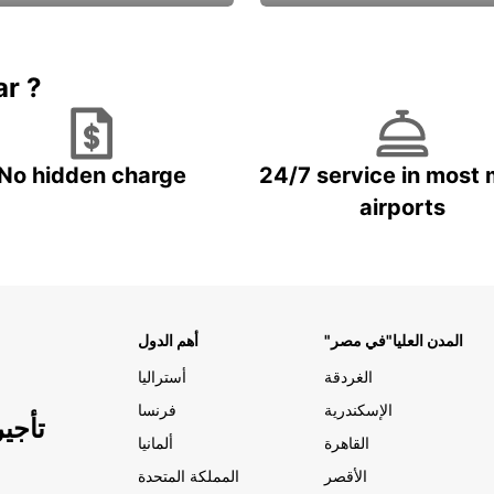
Book now
باقة الحماية ال
ar ?
No hidden charge
24/7 service in most 
airports
"المدن العليا"في مصر
أهم الدول
الغردقة
أستراليا
الإسكندرية
فرنسا
تأجي
القاهرة
ألمانيا
الأقصر
المملكة المتحدة