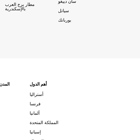
سان دييغو
مطار برج العرب
بالإسكندرية
سياتل
بوربانك
أهم الدول
"المدن
أستراليا
فرنسا
ألمانيا
المملكة المتحدة
إسبانيا