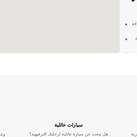
فة
كان
حة
ء أو
في
Europc شريكًا موثوقًا يساعدك على جعل تجربتك في Palm
سيارات عائلية
رية
هل تبحث عن سيارة عائلية لرحلتك الترفيهية؟
وتت