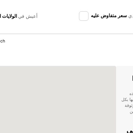
دي
سعر متفاوض عليه
أعيش في
ach
هذه
ها بكل
لموثوقة
ن
في