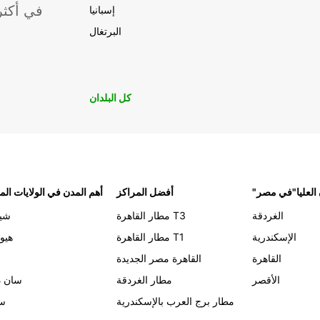
موقعًا لشركة ropcar
إسبانيا
البرتغال
كل البلدان
 العليا"في مصر
أفضل المراكز
أهم المدن في الولايات الم
الغردقة
مطار القاهرة T3
شيك
الإسكندرية
مطار القاهرة T1
هيو
القاهرة
القاهرة مصر الجديدة
الأقصر
مطار الغردقة
سان د
مطار برج العرب بالإسكندرية
سي