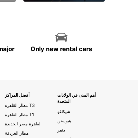
احجز الآن
major
Only new rental cars
أهم المدن في الولايات
أفضل المراكز
المتحدة
مطار القاهرة T3
شيكاغو
مطار القاهرة T1
هيوستن
القاهرة مصر الجديدة
دنفر
مطار الغردقة