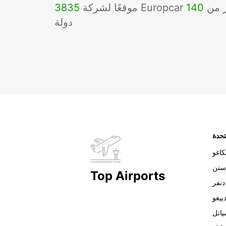
Eu في أكثر من
140
3835
دولة
تحدة
اغو
ستن
Top Airports
دنفر
ييغو
اتل