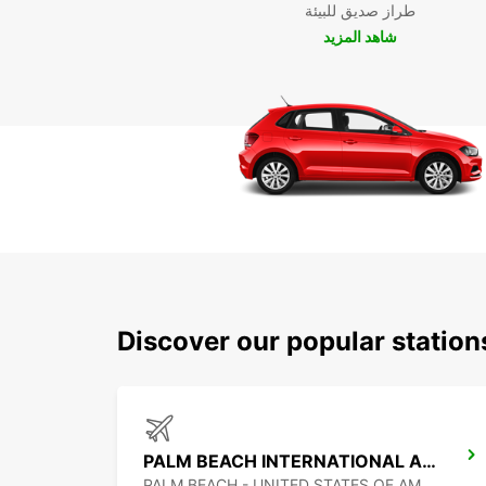
طراز صديق للبيئة
شاهد المزيد
Discover our popular statio
PALM BEACH INTERNATIONAL AIRPORT
PALM BEACH - UNITED STATES OF AMERICA