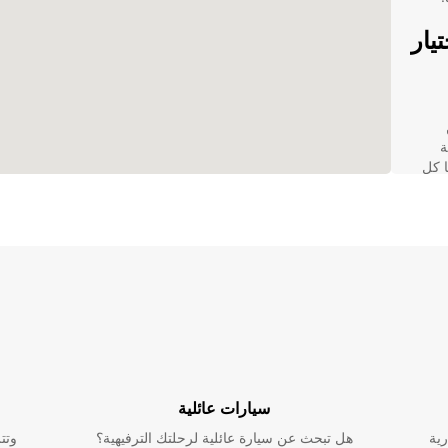
يار
ة
ا كل
ار
يع
سيارات عائلية
رية
هل تبحث عن سيارة عائلية لرحلتك الترفيهية؟
وتت