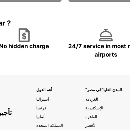
Book now
باقة الحماية ال
ar ?
No hidden charge
24/7 service in most 
airports
"المدن العليا"في مصر
أهم الدول
الغردقة
أستراليا
الإسكندرية
فرنسا
تأجي
القاهرة
ألمانيا
الأقصر
المملكة المتحدة