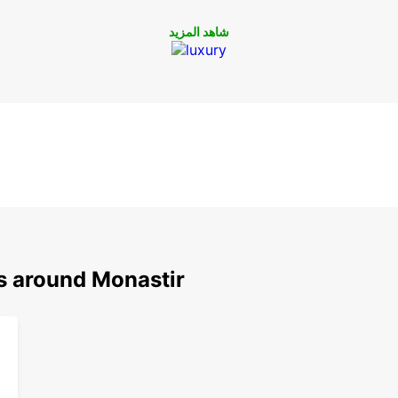
جز
ات رائعة
شاهد المزيد
مع
يحة في
ي
ns around Monastir