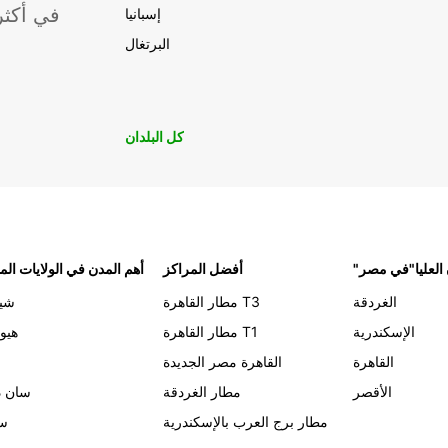
موقعًا لشركة ropcar
إسبانيا
البرتغال
كل البلدان
 العليا"في مصر
أفضل المراكز
أهم المدن في الولايات الم
الغردقة
مطار القاهرة T3
شيك
الإسكندرية
مطار القاهرة T1
هيو
القاهرة
القاهرة مصر الجديدة
الأقصر
مطار الغردقة
سان د
مطار برج العرب بالإسكندرية
سي