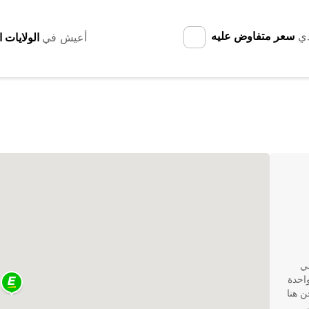
دي
سعر متفاوض عليه
أعيش في
في
لك. كواحدة
ن هنا
.