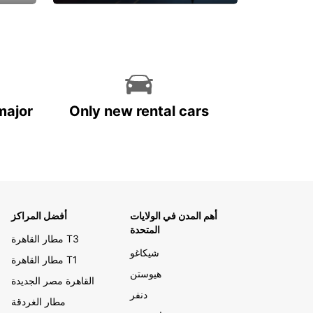
احجز الآن
major
Only new rental cars
أهم المدن في الولايات
أفضل المراكز
المتحدة
مطار القاهرة T3
شيكاغو
مطار القاهرة T1
هيوستن
القاهرة مصر الجديدة
دنفر
مطار الغردقة