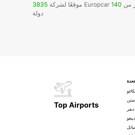
Eu في أكثر من
140
3835
دولة
تحدة
اغو
ستن
Top Airports
دنفر
ييغو
اتل