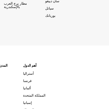
سان دييغو
مطار برج العرب
بالإسكندرية
سياتل
بوربانك
أهم الدول
"المدن
أستراليا
فرنسا
ألمانيا
المملكة المتحدة
إسبانيا