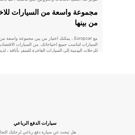
مجموعة واسعة من السيارات للاخت
من بينها
مع Europcar ، يمكنك اختيار من بين مجموعة واسعة من
السيارات لتناسب جميع احتياجاتك. من السيارات الاقتصادي
للرحلات اليومية إلى السيارات الفاخرة للسفر بأناقة ، لدين
شيء. كما نقدم أيضًا خيارات السيارات العائلية الكبيرة
والشاحنات الصغيرة لتلبية احتياجات الجميع.
خدمة الزبائن الممتازة
في Europcar ، نحرص دائمًا على راحة عملائنا. من خلال
موظفينا المدربين تدريبًا عاليًا وخدمة عملاء ممتازة على مد
الساعة ، يمكنك الاعتماد علينا لتلبية كل احتياجاتك وحل جم
المشكلات التي قد تواجهك.
عروض خاصة وتخفيضات
سيارات الدفع الرباعي
هل تبحث عن سيارة دفع رباعي لرحلتك التجا