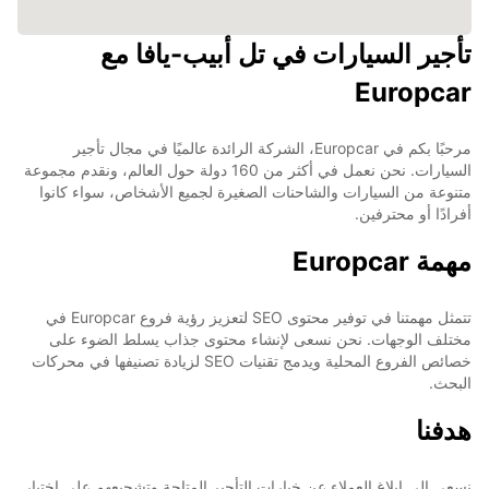
تأجير السيارات في تل أبيب-يافا مع
Europcar
مرحبًا بكم في Europcar، الشركة الرائدة عالميًا في مجال تأجير
السيارات. نحن نعمل في أكثر من 160 دولة حول العالم، ونقدم مجموعة
متنوعة من السيارات والشاحنات الصغيرة لجميع الأشخاص، سواء كانوا
أفرادًا أو محترفين.
مهمة Europcar
تتمثل مهمتنا في توفير محتوى SEO لتعزيز رؤية فروع Europcar في
مختلف الوجهات. نحن نسعى لإنشاء محتوى جذاب يسلط الضوء على
خصائص الفروع المحلية ويدمج تقنيات SEO لزيادة تصنيفها في محركات
البحث.
هدفنا
نسعى إلى إبلاغ العملاء عن خيارات التأجير المتاحة وتشجيعهم على اختيار