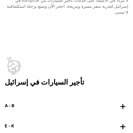
لا تتردد في الاعتماد على خدمات تأجير السيارات من Europcar في
إسرائيل لتجربة سفر مميزة ومريحة. احجز الآن وتمتع برحلة استكشافية
لا تنسى.
تأجير السيارات في إسرائيل
A - B
E - K