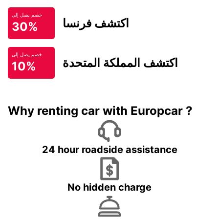
خصم يصل إلى
اكتشف فرنسا
30%
خصم يصل إلى
اكتشف المملكة المتحدة
10%
Why renting car with Europcar ?
24 hour roadside assistance
No hidden charge