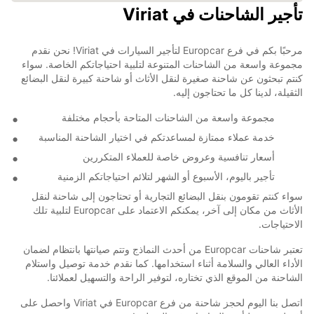
تأجير الشاحنات في Viriat
مرحبًا بكم في فرع Europcar لتأجير السيارات في Viriat! نحن نقدم
مجموعة واسعة من الشاحنات المتنوعة لتلبية احتياجاتكم الخاصة. سواء
كنتم تبحثون عن شاحنة صغيرة لنقل الأثاث أو شاحنة كبيرة لنقل البضائع
الثقيلة، لدينا كل ما تحتاجون إليه.
مجموعة واسعة من الشاحنات المتاحة بأحجام مختلفة
خدمة عملاء ممتازة لمساعدتكم في اختيار الشاحنة المناسبة
أسعار تنافسية وعروض خاصة للعملاء المتكررين
تأجير باليوم، الأسبوع أو الشهر لتلائم احتياجاتكم الزمنية
سواء كنتم تقومون بنقل البضائع التجارية أو تحتاجون إلى شاحنة لنقل
الأثاث من مكان إلى آخر، يمكنكم الاعتماد على Europcar لتلبية تلك
الاحتياجات.
تعتبر شاحنات Europcar من أحدث النماذج وتتم صيانتها بانتظام لضمان
الأداء العالي والسلامة أثناء استخدامها. كما نقدم خدمة توصيل واستلام
الشاحنة من الموقع الذي تختاره، لتوفير الراحة والتسهيل لعملائنا.
اتصل بنا اليوم لحجز شاحنة من فرع Europcar في Viriat واحصل على