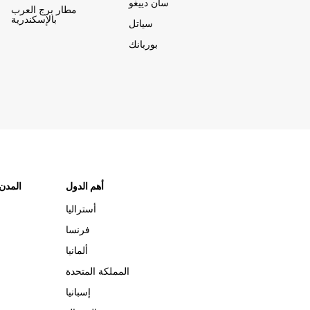
سان دييغو
مطار برج العرب
بالإسكندرية
سياتل
بوربانك
أهم الدول
"المدن
أستراليا
فرنسا
ألمانيا
المملكة المتحدة
إسبانيا