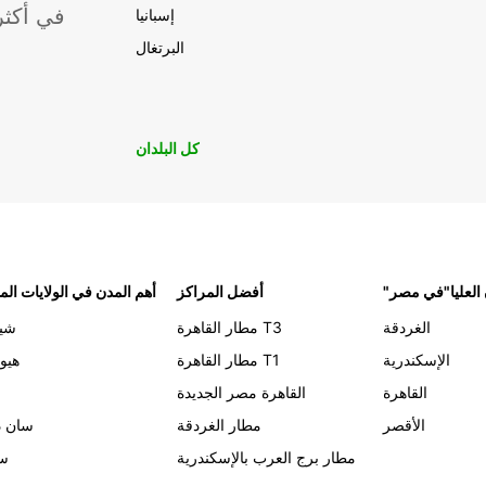
موقعًا لشركة ropcar
إسبانيا
البرتغال
كل البلدان
 العليا"في مصر
أفضل المراكز
أهم المدن في الولايات الم
الغردقة
مطار القاهرة T3
شيك
الإسكندرية
مطار القاهرة T1
هيو
القاهرة
القاهرة مصر الجديدة
الأقصر
مطار الغردقة
سان د
مطار برج العرب بالإسكندرية
سي