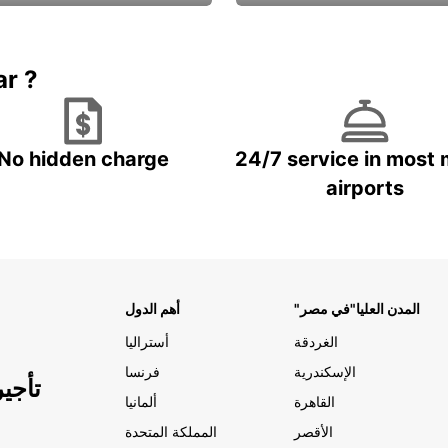
Book now
باقة الحماية ال
ar ?
No hidden charge
24/7 service in most 
airports
"المدن العليا"في مصر
أهم الدول
الغردقة
أستراليا
الإسكندرية
فرنسا
تأجي
القاهرة
ألمانيا
الأقصر
المملكة المتحدة