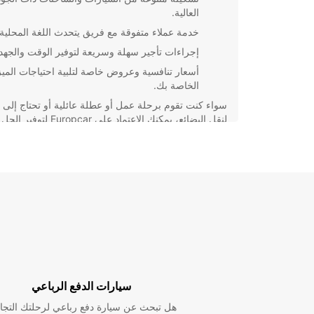
العالية.
خدمة عملاء متفوقة مع فريق يتحدث اللغة المحلية.
إجراءات تأجير سهلة وسريعة لتوفير الوقت والجهد.
أسعار تنافسية وعروض خاصة لتلبية احتياجات الميز
الخاصة بك.
سواء كنت تقوم برحلة عمل أو عطلة عائلية أو تحتاج إلى 
لنقل البضائع، يمكنك الاعتماد على Europcar لتوفير الحل
المناسب لك. تواصل معنا اليوم للحجز واستمتع بتجربة تأج
مريحة وموثوقة في Villefranche-sur-Saône.
سيارات الدفع الرباعي
هل تبحث عن سيارة دفع رباعي لرحلتك التجا