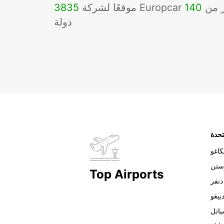
Eu في أكثر من
140
3835
دولة
تحدة
اغو
ستن
Top Airports
دنفر
ييغو
اتل