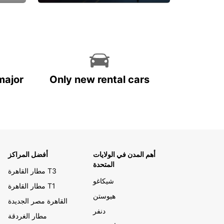
احجز الآن
major
Only new rental cars
أهم المدن في الولايات
أفضل المراكز
المتحدة
مطار القاهرة T3
شيكاغو
مطار القاهرة T1
هيوستن
القاهرة مصر الجديدة
دنفر
مطار الغردقة