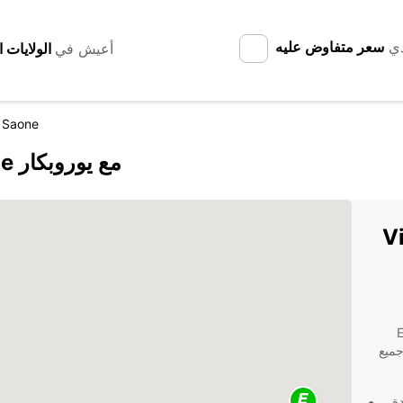
دي
سعر متفاوض عليه
أعيش في
r Saone
اكتشف Villefranche-sur-Saône مع يوروبكار
Vil-
Europ
جميع
ة