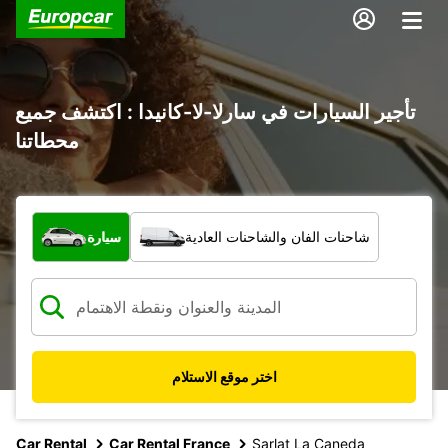
تأجير السيارات في سارلا-لا-كانيدا : اكتشف جميع
محطاتنا
ما نوع المركبة؟
شاحنات الفان والشاحنات العادية
سيارة
اختر موقع الاستلام
Car Rental
Car Rental France
Sarlat La Caneda