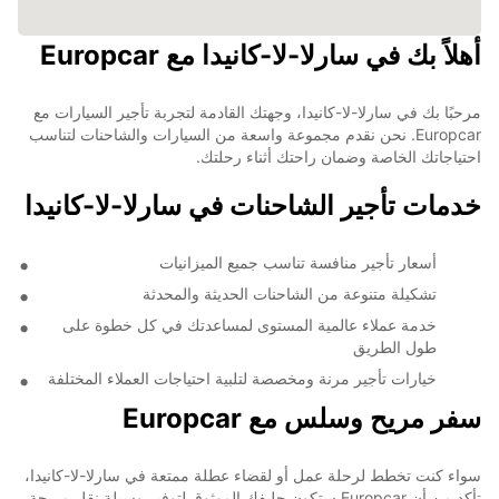
أهلاً بك في سارلا-لا-كانيدا مع Europcar
مرحبًا بك في سارلا-لا-كانيدا، وجهتك القادمة لتجربة تأجير السيارات مع
Europcar. نحن نقدم مجموعة واسعة من السيارات والشاحنات لتناسب
احتياجاتك الخاصة وضمان راحتك أثناء رحلتك.
خدمات تأجير الشاحنات في سارلا-لا-كانيدا
أسعار تأجير منافسة تناسب جميع الميزانيات
تشكيلة متنوعة من الشاحنات الحديثة والمحدثة
خدمة عملاء عالمية المستوى لمساعدتك في كل خطوة على
طول الطريق
خيارات تأجير مرنة ومخصصة لتلبية احتياجات العملاء المختلفة
سفر مريح وسلس مع Europcar
سواء كنت تخطط لرحلة عمل أو لقضاء عطلة ممتعة في سارلا-لا-كانيدا،
تأكد من أن Europcar ستكون حليفك الموثوق لتوفير وسيلة نقل مريحة