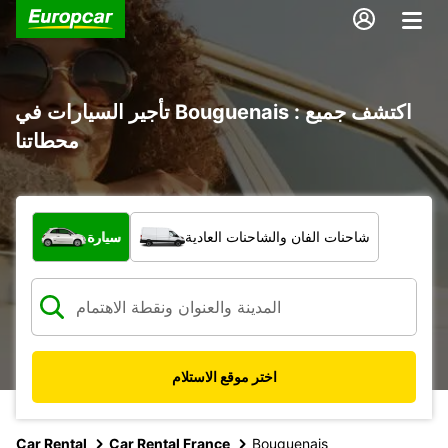
تأجير السيارات في Bouguenais : اكتشف جميع
محطاتنا
ما نوع المركبة؟
شاحنات الفان والشاحنات العادية
سيارة
اختر موقع الاستلام
Car Rental
Car Rental France
Bouguenais