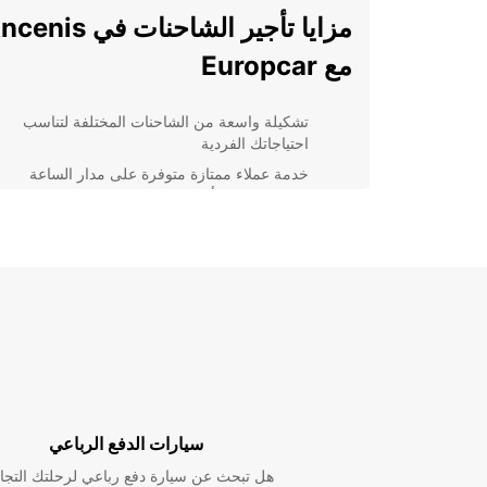
مزايا تأجير الشاحنات في is
مع Europcar
تشكيلة واسعة من الشاحنات المختلفة لتناسب
احتياجاتك الفردية
خدمة عملاء ممتازة متوفرة على مدار الساعة
لمساعدتك في أي استفسار
أسعار تأجير تنافسية تناسب جميع الميزانيات
عمليات حجز سهلة وسريعة عبر الإنترنت لراحة
العملاء
يمكنك الذهاب خطأ مع Europcar. اختر الثقة والموثوقي
Europcar اليوم.
سيارات الدفع الرباعي
هل تبحث عن سيارة دفع رباعي لرحلتك التجا