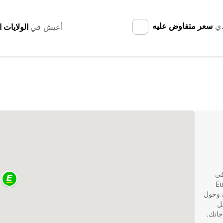
دي
سعر متفاوض عليه
أعيش في
في
توفر Europcar
خدمات تأجير الشاحنات عالية الجودة للعملاء في Ancenis وحول
قل