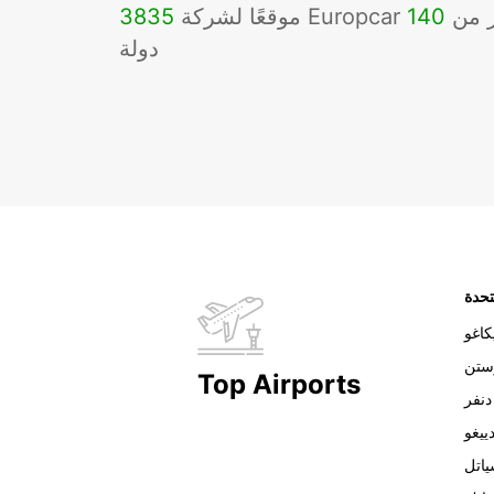
Eu في أكثر من
140
3835
دولة
تحدة
اغو
ستن
Top Airports
دنفر
ييغو
اتل