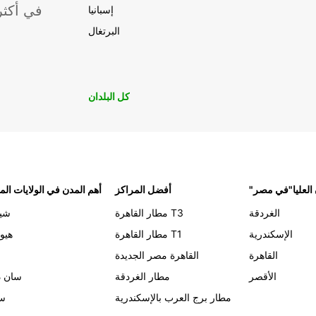
موقعًا لشركة ropcar
إسبانيا
البرتغال
كل البلدان
 العليا"في مصر
أفضل المراكز
أهم المدن في الولايات الم
الغردقة
مطار القاهرة T3
شيك
الإسكندرية
مطار القاهرة T1
هيو
القاهرة
القاهرة مصر الجديدة
الأقصر
مطار الغردقة
سان د
مطار برج العرب بالإسكندرية
سي