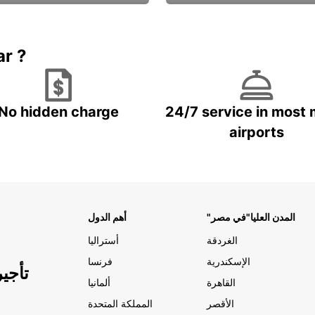
Book now
باقة الحماية ال
ar ?
No hidden charge
24/7 service in most 
airports
"المدن العليا"في مصر
أهم الدول
الغردقة
أستراليا
الإسكندرية
فرنسا
تأجي
القاهرة
ألمانيا
الأقصر
المملكة المتحدة