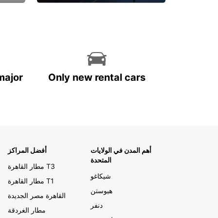
احجز الآن
major
Only new rental cars
أهم المدن في الولايات
أفضل المراكز
المتحدة
مطار القاهرة T3
شيكاغو
مطار القاهرة T1
هيوستن
القاهرة مصر الجديدة
دنفر
مطار الغردقة