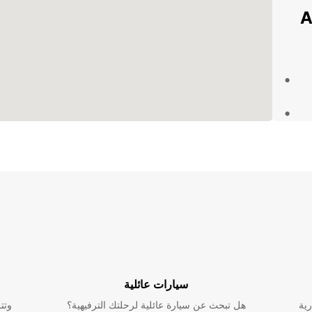
Ancen
باختصار، عندما يتعلق الأمر بتأجير الشاحنات في Ancenis، لا
ة مع
سيارات عائلية
رية
هل تبحث عن سيارة عائلية لرحلتك الترفيهية؟
وتت