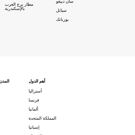
سان دييغو
مطار برج العرب
بالإسكندرية
سياتل
بوربانك
أهم الدول
"المدن
أستراليا
فرنسا
ألمانيا
المملكة المتحدة
إسبانيا