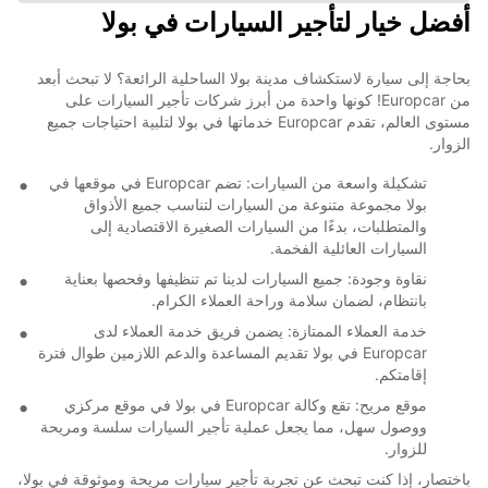
أفضل خيار لتأجير السيارات في بولا
بحاجة إلى سيارة لاستكشاف مدينة بولا الساحلية الرائعة؟ لا تبحث أبعد
من Europcar! كونها واحدة من أبرز شركات تأجير السيارات على
مستوى العالم، تقدم Europcar خدماتها في بولا لتلبية احتياجات جميع
الزوار.
تشكيلة واسعة من السيارات: تضم Europcar في موقعها في
بولا مجموعة متنوعة من السيارات لتناسب جميع الأذواق
والمتطلبات، بدءًا من السيارات الصغيرة الاقتصادية إلى
السيارات العائلية الفخمة.
نقاوة وجودة: جميع السيارات لدينا تم تنظيفها وفحصها بعناية
بانتظام، لضمان سلامة وراحة العملاء الكرام.
خدمة العملاء الممتازة: يضمن فريق خدمة العملاء لدى
Europcar في بولا تقديم المساعدة والدعم اللازمين طوال فترة
إقامتكم.
موقع مريح: تقع وكالة Europcar في بولا في موقع مركزي
ووصول سهل، مما يجعل عملية تأجير السيارات سلسة ومريحة
للزوار.
باختصار، إذا كنت تبحث عن تجربة تأجير سيارات مريحة وموثوقة في بولا،