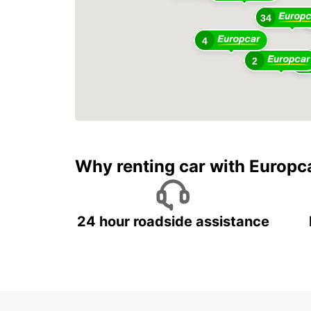
34
4
2
13
Why renting car with Europc
24 hour roadside assistance