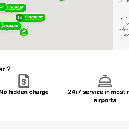
والمطارات، يمكنك بسهولة العثور على أقرب فرع Europcar لك
23
أحجام
14
ي
سيارة
بحث
لي.
ar ?
قبل
No hidden charge
24/7 service in most 
لا بد منه.
airports
جات