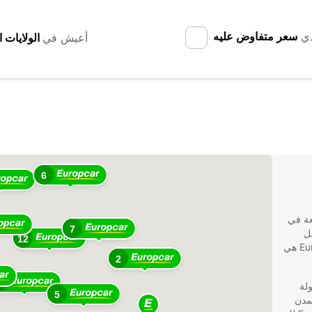
دي
سعر متفاوض عليه
أعيش في
6
عة في
7
قل
12
مريحة ومناسبة لاستكشاف هذا البلد الجميل، فإن Europcar هي
2
6
ولة
5
مدن