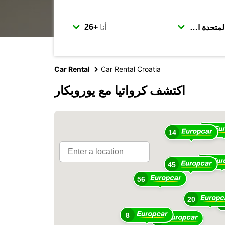
أنا
Car Rental
Car Rental Croatia
اكتشف كرواتيا مع يوروبكار
11
14
9
45
56
20
2
8
37