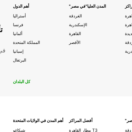
اكز
"المدن العليا"في مصر
أهم الدول
الغردقة
أستراليا
الإسكندرية
فرنسا
ت
يدة
القاهرة
ألمانيا
دقة
الأقصر
المملكة المتحدة
موقعًا 
رية
إسبانيا
البرتغال
كل البلدان
مصر
أفضل المراكز
أهم المدن في الولايات المتحدة
دقة
مطار القاهرة T3
شيكاغو