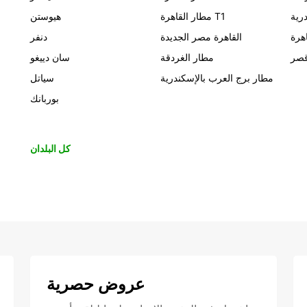
رية
مطار القاهرة T1
هيوستن
اهرة
القاهرة مصر الجديدة
دنفر
قصر
مطار الغردقة
سان دييغو
مطار برج العرب بالإسكندرية
سياتل
بوربانك
كل البلدان
عروض حصرية