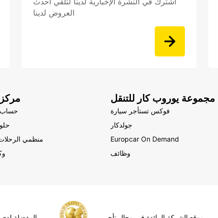
اشترك في النشرة الإخبارية لدينا لتلقي أحدث
العروض لدينا
مجموعة يوروب كار للتنقل
مركز 
فوكس تستأجر سيارة
حساب 
جولدكار
حلول
Europcar On Demand
منظمي الرحلات 
وظائف
وك
موقع الشركة الرائدة في مجال تأجير
المفضلة لدى 