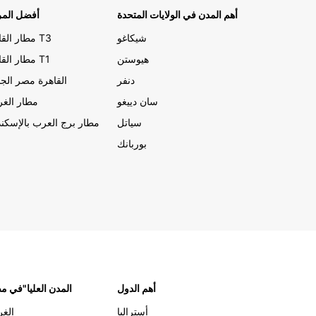
أهم المدن في الولايات المتحدة
أفضل المر
شيكاغو
مطار القاهرة T3
هيوستن
مطار القاهرة T1
دنفر
القاهرة مصر الجد
سان دييغو
مطار الغر
سياتل
مطار برج العرب بالإسكند
بوربانك
أهم الدول
"المدن العليا"في 
أستراليا
الغر