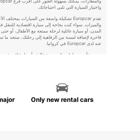
واختيار السيارة التي تلبي احتياجاتك.
تقدم Europcar تشكيلة واسعة من السيارات بمختلف ال
والميزات. سواء كنت بحاجة إلى سيارة اقتصادية للتنقل ف
المدن، أو سيارة عائلية لرحلة ممتعة مع الأطفال، أو حتى 
فاخرة لإضافة لمسة من الرفاهية إلى رحلتك، ستجد ما ت
عنه لدى Europcar في كرواتيا.
تأجير سيارات ذات جودة عالية وأسعار تنافسية.
خدمة عملاء ممتازة ومتواجدة على مدار الساعة.
توفير خيارات تأجير مرنة تلبي احتياجاتك بشكل مثا
إمكانية الحجز مسبقًا عبر الإنترنت لتأمين سيارتك 
وصولك إلى كرواتيا.
باختصار، إذا كنت تبحث عن خدمة تأجير سيارات موثوقة
major
Only new rental cars
وموثوقة في كرواتيا، فإن Europcar هي الخيار الذي 
احجز اليوم واستمتع بتجربة القيادة في كرواتيا بأقصى در
الراحة والسهولة.