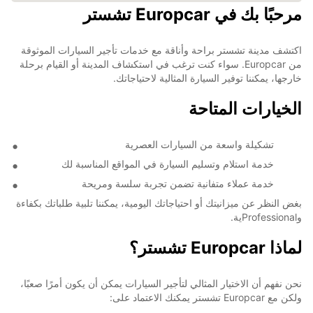
مرحبًا بك في Europcar تشستر
اكتشف مدينة تشستر براحة وأناقة مع خدمات تأجير السيارات الموثوقة
من Europcar. سواء كنت ترغب في استكشاف المدينة أو القيام برحلة
خارجها، يمكننا توفير السيارة المثالية لاحتياجاتك.
الخيارات المتاحة
تشكيلة واسعة من السيارات العصرية
خدمة استلام وتسليم السيارة في المواقع المناسبة لك
خدمة عملاء متفانية تضمن تجربة سلسة ومريحة
بغض النظر عن ميزانيتك أو احتياجاتك اليومية، يمكننا تلبية طلباتك بكفاءة
وProfessionalية.
لماذا Europcar تشستر؟
نحن نفهم أن الاختيار المثالي لتأجير السيارات يمكن أن يكون أمرًا صعبًا،
ولكن مع Europcar تشستر يمكنك الاعتماد على: