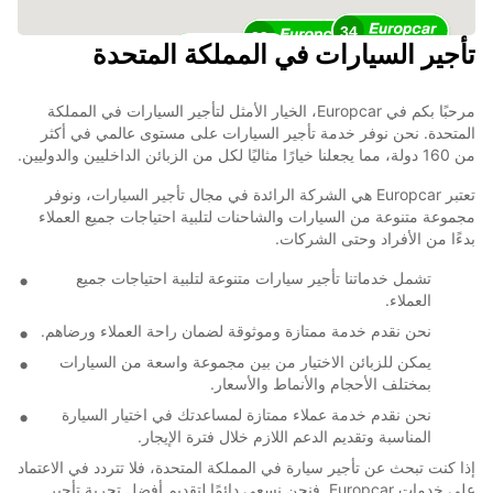
34
29
تأجير السيارات في المملكة المتحدة
23
مرحبًا بكم في Europcar، الخيار الأمثل لتأجير السيارات في المملكة
المتحدة. نحن نوفر خدمة تأجير السيارات على مستوى عالمي في أكثر
من 160 دولة، مما يجعلنا خيارًا مثاليًا لكل من الزبائن الداخليين والدوليين.
تعتبر Europcar هي الشركة الرائدة في مجال تأجير السيارات، ونوفر
مجموعة متنوعة من السيارات والشاحنات لتلبية احتياجات جميع العملاء
بدءًا من الأفراد وحتى الشركات.
تشمل خدماتنا تأجير سيارات متنوعة لتلبية احتياجات جميع
العملاء.
نحن نقدم خدمة ممتازة وموثوقة لضمان راحة العملاء ورضاهم.
يمكن للزبائن الاختيار من بين مجموعة واسعة من السيارات
بمختلف الأحجام والأنماط والأسعار.
نحن نقدم خدمة عملاء ممتازة لمساعدتك في اختيار السيارة
المناسبة وتقديم الدعم اللازم خلال فترة الإيجار.
إذا كنت تبحث عن تأجير سيارة في المملكة المتحدة، فلا تتردد في الاعتماد
على خدمات Europcar. فنحن نسعى دائمًا لتقديم أفضل تجربة تأجير