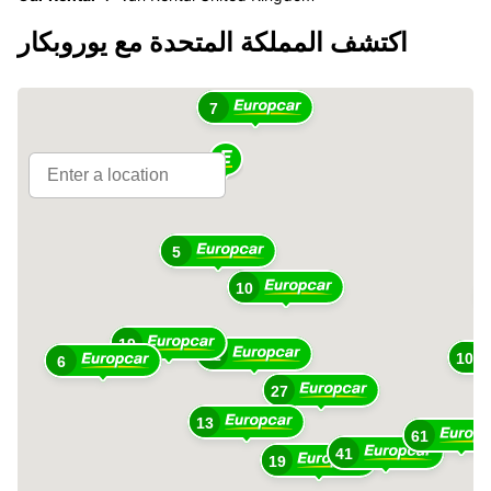
اكتشف المملكة المتحدة مع يوروبكار
7
5
10
19
12
10
6
27
13
61
41
19