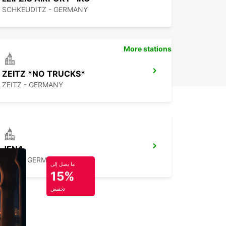
SCHKEUDITZ - GERMANY
More stations
ZEITZ *NO TRUCKS*
ZEITZ - GERMANY
JENA
JENA - GERMANY
ما يصل إلى
15%
تخفيض