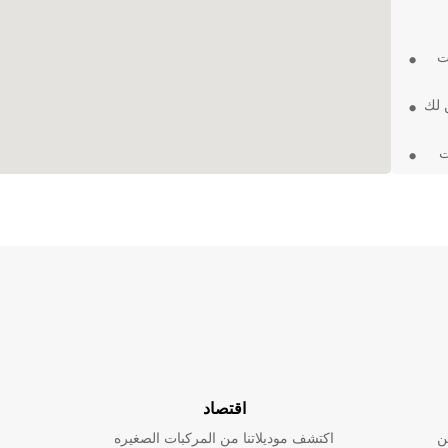
ت
 لك
ت
جار
رغ يمكن أن
حرية
 مع Europcar
اقتصاد
ن
اكتشف موديلاتنا من المركبات الصغيره