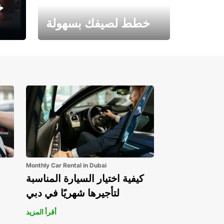
خ
خطط لصيفك بسهولة
احجز الآن وابدأ مغامرتك.
Monthly Car Rental in Dubai
كيفية اختيار السيارة المناسبة
لتأجيرها شهريًا في دبي
أقرأ المزيد