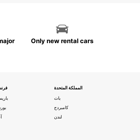
major
Only new rental cars
المملكة المتحدة
فرنس
باث
باري
كامبردج
بورد
لندن
آج