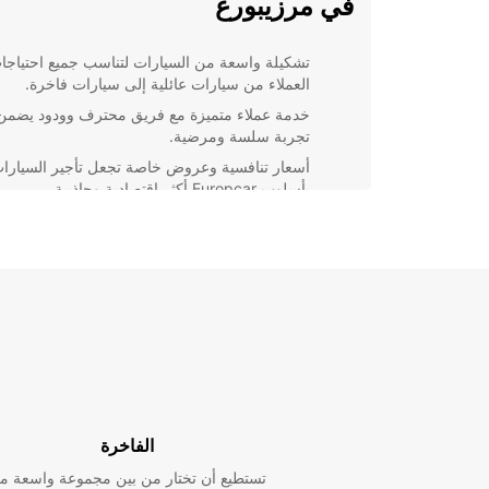
في مرزيبورغ
تشكيلة واسعة من السيارات لتناسب جميع احتياجا
العملاء من سيارات عائلية إلى سيارات فاخرة.
خدمة عملاء متميزة مع فريق محترف وودود يضمن
تجربة سلسة ومرضية.
أسعار تنافسية وعروض خاصة تجعل تأجير السيارا
بأسلوب Europcar أكثر اقتصادية وجاذبية.
تقنيات حديثة للحجز عبر الإنترنت تجعل عملية استئ
السيارة سريعة وموثوقة.
باختصار، استئجار سيارة مع Europcar في مرزيبو
يجعل تجربتك السياحية أكثر سهولة ومتعة، حيث ستتمتع ب
التنقل والاستكشاف بكل راحة. احجز سيارتك
اليوم واستمتع برحلة لا تنسى في مرزيبورغ!
الفاخرة
تستطيع أن تختار من بين مجموعة واسعة م