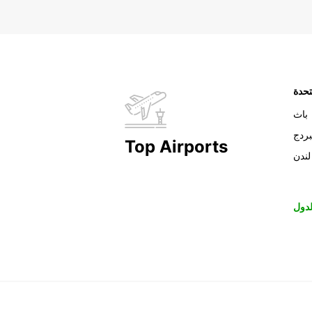
تحدة
باث
بردج
Top Airports
لندن
دول