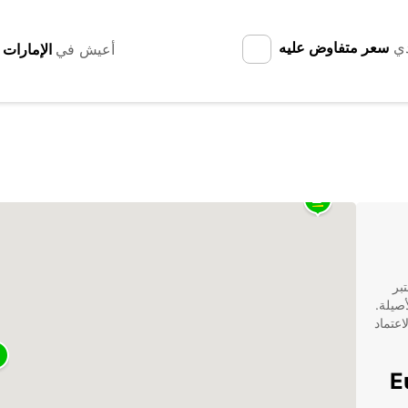
دي
سعر متفاوض عليه
أعيش في
بر
أصيلة.
عتماد
Europ