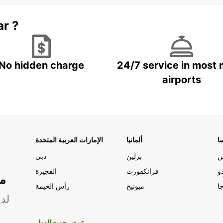
ar ?
No hidden charge
24/7 service in most 
airports
ا
ألمانيا
الإمارات العربية المتحدة
س
برلين
دبي
و
فرانكفورت
الفجيرة
مو
ا
ميونيخ
رأس الخيمة
لدي
عرض جميع الدول