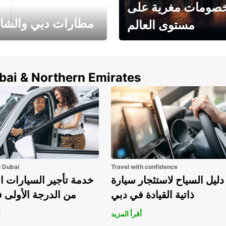
صومات مغرية على
مطارات دبي والشا
مستوى العالم
وفر حتى 15% مع Europcar
الخيار الأمثل لتأجير 
حول العالم!
في المطار ي
ubai & Northern Emirates
l Dubai
Travel with confidence
دليل السياح لاستئجار سيارة
خدمة تأجير السيارات ا
ذاتية القيادة في دبي
من الدرجة الأولى 
أقرأ المزيد
أ