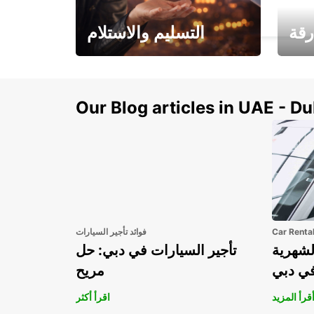
ERFURT - GERMANY
رقة
التسليم والاستلام
سيارتك
هذا الصيف! احصل على
صل إل
سيارتك من عتبة بابك
Our Blog articles in UAE - D
Car Renta
فوائد تأجير السيارات
لشهرية
تأجير السيارات في دبي: حل
في دبي
مريح
قرأ المزيد
اقرأ أكثر