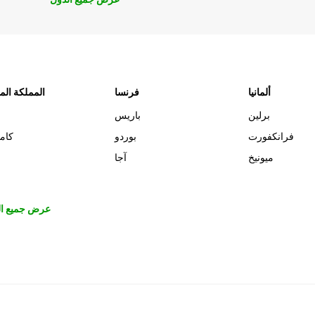
ألمانيا
فرنسا
المملكة الم
برلين
باريس
فرانكفورت
بوردو
كام
ميونيخ
آجا
عرض جميع ال